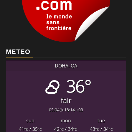
METEO
DOHA, QA
36°
fair
05:04
18:14 +03
sun
mon
tue
41
/ 35
42
/ 34
43
/ 34
°C
°C
°C
°C
°C
°C