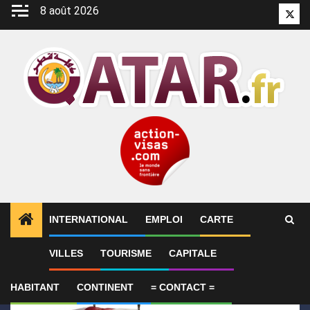
Aller
8 août 2026
Twitt
au
contenu
INTERNATIONAL
EMPLOI
CARTE
1
ALERTES INFO
Le Qatar condamne l’attentat cont
VILLES
TOURISME
CAPITALE
HABITANT
CONTINENT
= CONTACT =