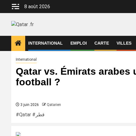
Aller
8 août 2026
au
contenu
INTERNATIONAL
EMPLOI
CARTE
VILLES
International
Qatar vs. Émirats arabes u
football ?
3 juin 2026
Qatarien
#Qatar #قطر