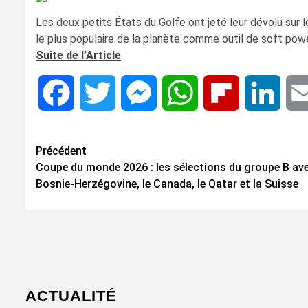
Les deux petits États du Golfe ont jeté leur dévolu sur le 
le plus populaire de la planète comme outil de soft power.
Suite de l’Article
Facebook
Twitter
Messenger
WhatsApp
Flipboard
Linke
Navigation
Précédent
Coupe du monde 2026 : les sélections du groupe B ave
d’article
Bosnie-Herzégovine, le Canada, le Qatar et la Suisse
ACTUALITÉ