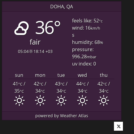
DOHA, QA
36°
feels like: 52
°c
wind: 16
km/h
s
fair
humidity: 68
%
pressure:
05:04
18:14 +03
996.28
mbar
uv index: 0
sun
mon
tue
wed
thu
41
/
42
/
43
/
44
/
42
/
°C
°C
°C
°C
°C
35
34
34
34
34
°C
°C
°C
°C
°C
powered by
Weather Atlas
Twitter