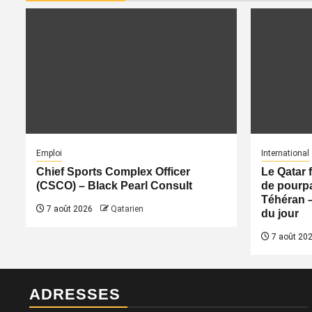
Emploi
International
Chief Sports Complex Officer
Le Qatar 
(CSCO) – Black Pearl Consult
de pourpa
Téhéran 
7 août 2026
Qatarien
du jour
7 août 20
ADRESSES