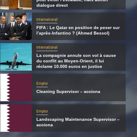
dialogue direct
International
FIFA : Le Qatar en position de peser sur
l’après-Infantino ? (Ahmed Bessol)
International
La compagnie annule son vol à cause
du conflit au Moyen-Orient, il lui
réclame 10.000 euros en justice
Emploi
Cleaning Supervisor – acciona
International
La compagnie annule son vol à cause du
Emploi
conflit au Moyen-Orient, il lui réclame 10.00
Landscaping Maintenance Supervisor –
euros en justice
acciona
6 août 2026
Qatarien