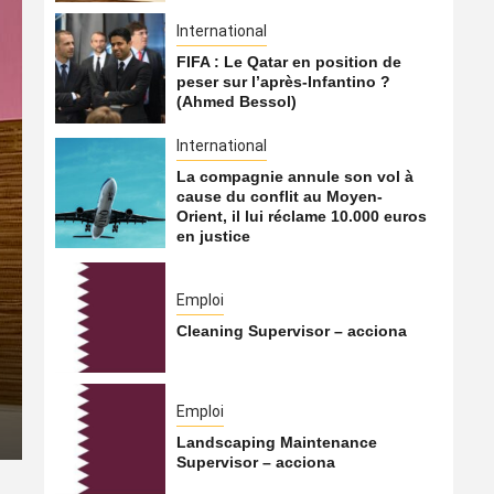
International
FIFA : Le Qatar en position de
peser sur l’après-Infantino ?
(Ahmed Bessol)
International
La compagnie annule son vol à
cause du conflit au Moyen-
Orient, il lui réclame 10.000 euros
en justice
International
Emploi
La compagnie annule son v
Cleaning Supervisor – acciona
Moyen-Orient, il lui récla
Emploi
6 août 2026
Qatarien
Landscaping Maintenance
Supervisor – acciona