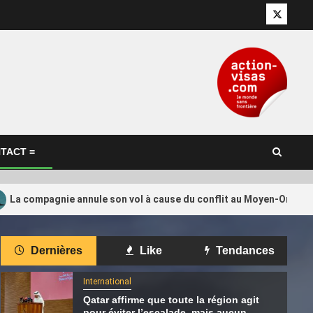
Twitter
TACT =
La compagnie annule son vol à cause du conflit au Moyen-Orient, i
International
Dernières
Like
Tendances
tion de
Le Qatar appelle à faire pression
4
tino ?
sur Israël pour le respect de
International
l’accord sur Gaza
Qatar affirme que toute la région agit
pour éviter l’escalade, mais aucun