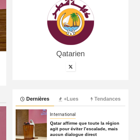
Qatarien
International
La compagnie annule son vol à cause du conflit au Moye
6 août 2026
Qatarien
Dernières
+Lues
Tendances
International
Qatar affirme que toute la région
agit pour éviter l’escalade, mais
aucun dialogue direct