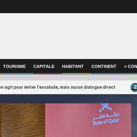
TOURISME
CAPITALE
HABITANT
CONTINENT
= CON
2
on agit pour éviter l’escalade, mais aucun dialogue direct
ational
International
ompagnie annule son vol à
FIFA : Le Qatar en posi
3
e du conflit au Moyen-Orient, il
peser sur l’après-Infan
réclame 10.000 euros en justice
(Ahmed Bessol)