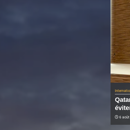
Internati
Qatar
évite
6 août