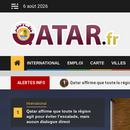
Aller
6 août 2026
au
contenu
INTERNATIONAL
EMPLOI
CARTE
VILLES
1
ALERTES INFO
Qatar affirme que toute la régi
International
Intern
Qatar affirme que toute la région
La c
1
2
agit pour éviter l’escalade, mais
caus
aucun dialogue direct
lui 