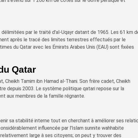
ari s'étend sur 1 200 km de côtes sur le Golfe persique et
t délimitées par le traité d'al-Uqayr datant de 1965. Les 61 km 
ent après le tracé des limites terrestres effectués par le
imes du Qatar avec les Émirats Arabes Unis (EAU) sont fixées
du Qatar
at, Cheikh Tamim ibn Hamad al-Thani. Son frère cadet, Cheikh
stre depuis 2003. Le système politique qatari repose sur la
ent aux membres de la famille régnante.
nir sa stabilité interne tout en cherchant à améliorer ses relati
considérablement influencée par l'Islam sunnite wahhabite
e relativement large à ses citoyens; on peut y trouver des