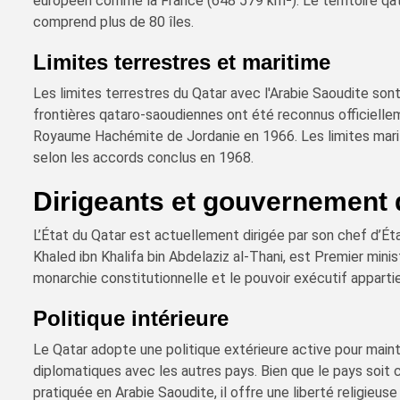
européen comme la France (648 579 km²). Le territoire qat
comprend plus de 80 îles.
Limites terrestres et maritime
Les limites terrestres du Qatar avec l'Arabie Saoudite son
frontières qataro-saoudiennes ont été reconnus officiellem
Royaume Hachémite de Jordanie en 1966. Les limites marit
selon les accords conclus en 1968.
Dirigeants et gouvernement 
L’État du Qatar est actuellement dirigée par son chef d’Ét
Khaled ibn Khalifa bin Abdelaziz al-Thani, est Premier mini
monarchie constitutionnelle et le pouvoir exécutif apparti
Politique intérieure
Le Qatar adopte une politique extérieure active pour mainte
diplomatiques avec les autres pays. Bien que le pays soit 
pratiquée en Arabie Saoudite, il offre une liberté religieus