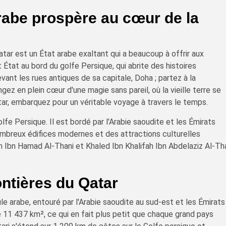
arabe prospère au cœur de la
tar est un État arabe exaltant qui a beaucoup à offrir aux
 État au bord du golfe Persique, qui abrite des histoires
ant les rues antiques de sa capitale, Doha ; partez à la
ez en plein cœur d'une magie sans pareil, où la vieille terre se
ar, embarquez pour un véritable voyage à travers le temps.
olfe Persique. Il est bordé par l'Arabie saoudite et les Émirats
nombreux édifices modernes et des attractions culturelles
m Ibn Hamad Al-Thani et Khaled Ibn Khalifah Ibn Abdelaziz Al-Th
ontières du Qatar
le arabe, entouré par l'Arabie saoudite au sud-est et les Émirats
de 11 437 km², ce qui en fait plus petit que chaque grand pays