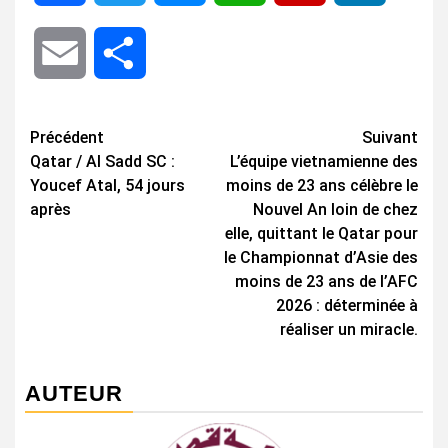
Email
Share
Navigation
Précédent
Suivant
Qatar / Al Sadd SC :
L’équipe vietnamienne des
d’article
Youcef Atal, 54 jours
moins de 23 ans célèbre le
après
Nouvel An loin de chez
elle, quittant le Qatar pour
le Championnat d’Asie des
moins de 23 ans de l’AFC
2026 : déterminée à
réaliser un miracle.
AUTEUR