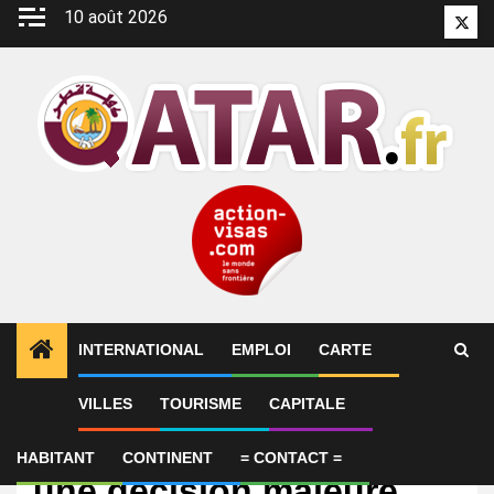
Aller
10 août 2026
Twitt
au
contenu
INTERNATIONAL
EMPLOI
CARTE
VILLES
TOURISME
CAPITALE
International
PSG : Le Qatar prépare
HABITANT
CONTINENT
= CONTACT =
une décision majeure