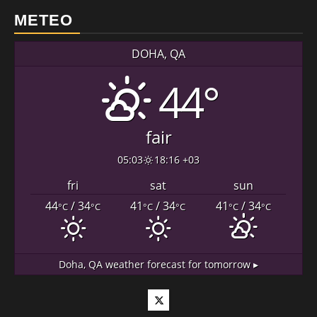
METEO
DOHA, QA
44°
fair
05:03
18:16 +03
fri
sat
sun
44
/ 34
41
/ 34
41
/ 34
°C
°C
°C
°C
°C
°C
Doha, QA
weather forecast for tomorrow ▸
Twitter