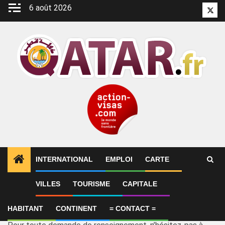
Aller
6 août 2026
Twitt
au
contenu
INTERNATIONAL
EMPLOI
CARTE
Contact
VILLES
TOURISME
CAPITALE
Site internet en vente:
HABITANT
CONTINENT
= CONTACT =