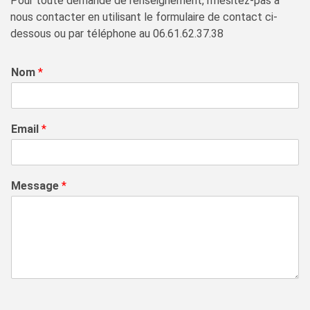
Pour toute demande de renseignement, n’hésitez-pas à
nous contacter en utilisant le formulaire de contact ci-
dessous ou par téléphone au 06.61.62.37.38
Nom
*
Email
*
Message
*