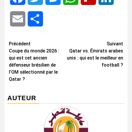
Email
Share
Navigation
Précédent
Suivant
Coupe du monde 2026 :
Qatar vs. Émirats arabes
d’article
qui est cet ancien
unis : qui est le meilleur en
défenseur brésilien de
football ?
l’OM sélectionné par le
Qatar ?
AUTEUR