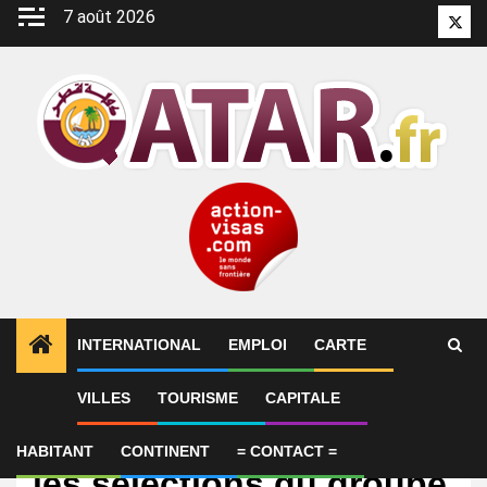
Aller
7 août 2026
Twitt
au
contenu
INTERNATIONAL
EMPLOI
CARTE
VILLES
TOURISME
CAPITALE
International
Coupe du monde 2026 :
HABITANT
CONTINENT
= CONTACT =
les sélections du groupe