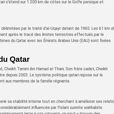
ari s'étend sur 1 200 km de côtes sur le Golfe persique et
t délimitées par le traité d'al-Uqayr datant de 1965. Les 61 km 
ent après le tracé des limites terrestres effectués par le
imes du Qatar avec les Émirats Arabes Unis (EAU) sont fixées
du Qatar
at, Cheikh Tamim ibn Hamad al-Thani. Son frère cadet, Cheikh
stre depuis 2003. Le système politique qatari repose sur la
ent aux membres de la famille régnante.
nir sa stabilité interne tout en cherchant à améliorer ses relati
considérablement influencée par l'Islam sunnite wahhabite
e relativement large à ses citoyens; on peut y trouver des