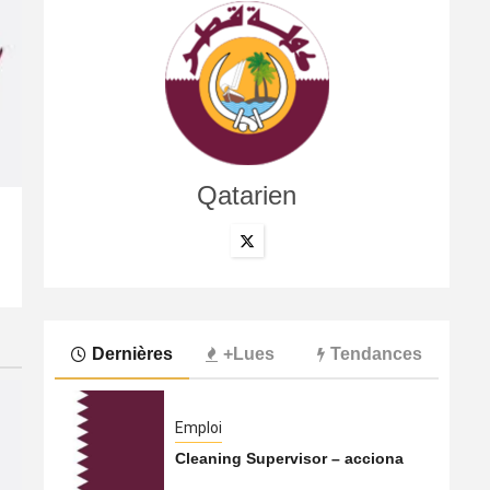
Qatarien
International
Le Hamas s’apprêterait à transférer ses activités du Qa
5 août 2026
Qatarien
Dernières
+Lues
Tendances
Emploi
Cleaning Supervisor – acciona