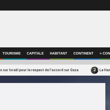
TOURISME
CAPITALE
HABITANT
CONTINENT
= CON
2
on sur Israël pour le respect de l’accord sur Gaza
Le Ham
ational
International
amas s’apprêterait à transférer
Qatar, Afrique, Donal
3
ctivités du Qatar vers la
soutient encore Gianni
uie
président très contesté