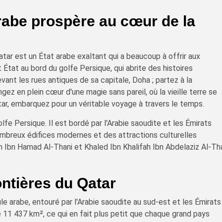
arabe prospère au cœur de la
tar est un État arabe exaltant qui a beaucoup à offrir aux
 État au bord du golfe Persique, qui abrite des histoires
ant les rues antiques de sa capitale, Doha ; partez à la
ez en plein cœur d'une magie sans pareil, où la vieille terre se
ar, embarquez pour un véritable voyage à travers le temps.
olfe Persique. Il est bordé par l'Arabie saoudite et les Émirats
nombreux édifices modernes et des attractions culturelles
m Ibn Hamad Al-Thani et Khaled Ibn Khalifah Ibn Abdelaziz Al-Th
ontières du Qatar
le arabe, entouré par l'Arabie saoudite au sud-est et les Émirats
de 11 437 km², ce qui en fait plus petit que chaque grand pays