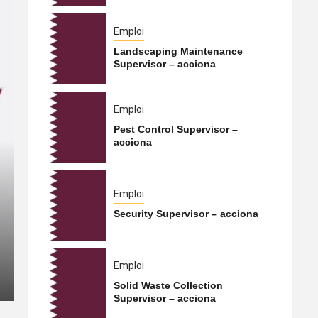
Emploi
Landscaping Maintenance
Supervisor – acciona
Emploi
Pest Control Supervisor –
acciona
International
Emploi
Security Supervisor – acciona
Le Hamas s’apprêterait à t
Qatar vers la Turquie
Emploi
5 août 2026
Qatarien
Solid Waste Collection
Supervisor – acciona