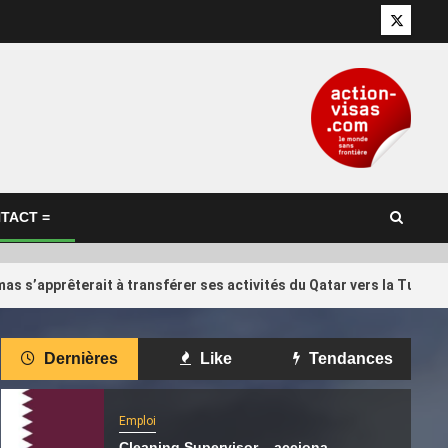
Twitter
TACT =
as s’apprêterait à transférer ses activités du Qatar vers la Turqui
International
Dernières
Like
Tendances
d Trump… Qui
Il réclame 10 000 euros à Qatar
4
 Infantino,
Airways qui a annulé son vol vers
 de la Fifa ?
Kuala Lumpur
Emploi
Cleaning Supervisor – acciona