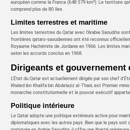
européen comme la France (648 579 km²). Le territoire qat
comprend plus de 80 îles.
Limites terrestres et maritime
Les limites terrestres du Qatar avec l'Arabie Saoudite son
frontières qataro-saoudiennes ont été reconnus officiellem
Royaume Hachémite de Jordanie en 1966. Les limites marit
selon les accords conclus en 1968.
Dirigeants et gouvernement 
L’État du Qatar est actuellement dirigée par son chef d’Ét
Khaled ibn Khalifa bin Abdelaziz al-Thani, est Premier mini
monarchie constitutionnelle et le pouvoir exécutif apparti
Politique intérieure
Le Qatar adopte une politique extérieure active pour mainte
diplomatiques avec les autres pays. Bien que le pays soit 
pratiquée en Arabie Saoudite, il offre une liberté religieus