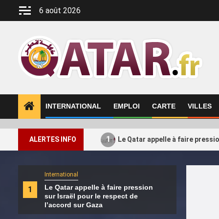
Aller
6 août 2026
au
contenu
INTERNATIONAL
EMPLOI
CARTE
VILLES
1
ALERTES INFO
Le Qatar appelle à faire pressi
International
Intern
Le Qatar appelle à faire pression
Le H
1
2
sur Israël pour le respect de
ses a
l’accord sur Gaza
Turq