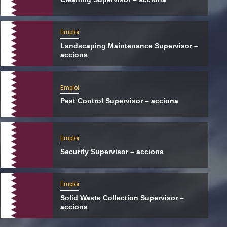
Emploi
Landscaping Maintenance Supervisor –
acciona
Emploi
Pest Control Supervisor – acciona
Emploi
Security Supervisor – acciona
International
Le Hamas s’apprêterait à transférer ses
Emploi
activités du Qatar vers la Turquie
Solid Waste Collection Supervisor –
5 août 2026
Qatarien
acciona