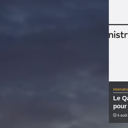
Internati
Le Qa
pour 
6 août