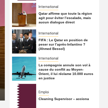
International
Qatar affirme que toute la région
agit pour éviter l’escalade, mais
aucun dialogue direct
International
FIFA : Le Qatar en position de
peser sur l’après-Infantino ?
(Ahmed Bessol)
International
International
La compagnie annule son vol à
cause du conflit au Moyen-
La compagnie annule son v
Orient, il lui réclame 10.000 euros
en justice
Moyen-Orient, il lui récla
6 août 2026
Qatarien
Emploi
Cleaning Supervisor – acciona