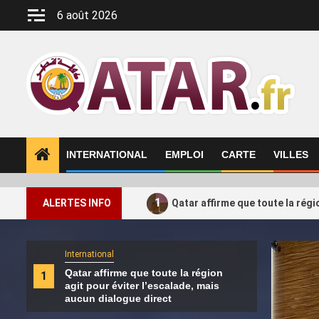
Aller
6 août 2026
au
contenu
INTERNATIONAL
EMPLOI
CARTE
VILLES
1
ALERTES INFO
Qatar affirme que toute la régi
International
Intern
Qatar affirme que toute la région
La c
1
2
agit pour éviter l’escalade, mais
caus
aucun dialogue direct
lui 