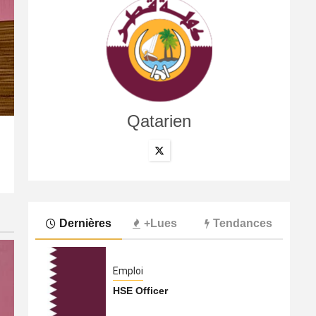
Qatarien
International
La compagnie annule son vol à cause du conflit au Moye
6 août 2026
Qatarien
Dernières
+Lues
Tendances
Emploi
HSE Officer