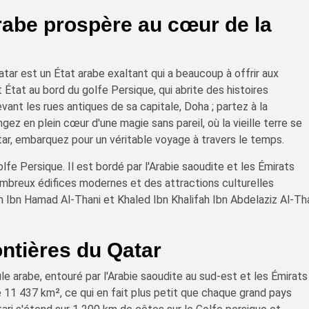
arabe prospère au cœur de la
tar est un État arabe exaltant qui a beaucoup à offrir aux
 État au bord du golfe Persique, qui abrite des histoires
ant les rues antiques de sa capitale, Doha ; partez à la
ez en plein cœur d'une magie sans pareil, où la vieille terre se
ar, embarquez pour un véritable voyage à travers le temps.
olfe Persique. Il est bordé par l'Arabie saoudite et les Émirats
nombreux édifices modernes et des attractions culturelles
m Ibn Hamad Al-Thani et Khaled Ibn Khalifah Ibn Abdelaziz Al-Th
ontières du Qatar
le arabe, entouré par l'Arabie saoudite au sud-est et les Émirats
de 11 437 km², ce qui en fait plus petit que chaque grand pays