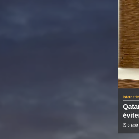
Internati
Qatar
évite
6 août