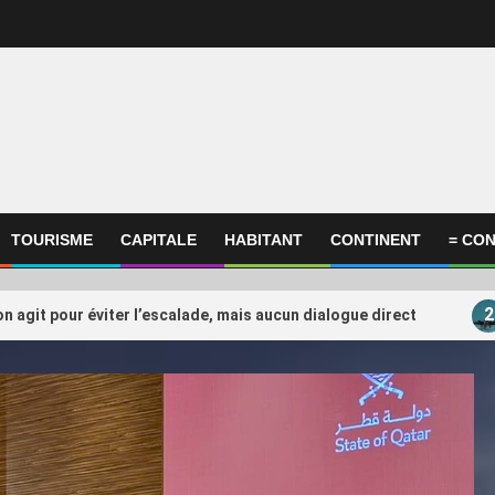
TOURISME
CAPITALE
HABITANT
CONTINENT
= CON
2
on agit pour éviter l’escalade, mais aucun dialogue direct
ational
International
ompagnie annule son vol à
FIFA : Le Qatar en posi
3
e du conflit au Moyen-Orient, il
peser sur l’après-Infan
réclame 10.000 euros en justice
(Ahmed Bessol)