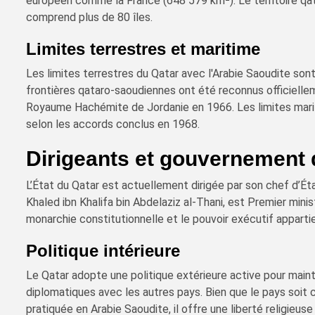
européen comme la France (648 579 km²). Le territoire qat
comprend plus de 80 îles.
Limites terrestres et maritime
Les limites terrestres du Qatar avec l'Arabie Saoudite son
frontières qataro-saoudiennes ont été reconnus officiellem
Royaume Hachémite de Jordanie en 1966. Les limites marit
selon les accords conclus en 1968.
Dirigeants et gouvernement 
L’État du Qatar est actuellement dirigée par son chef d’Ét
Khaled ibn Khalifa bin Abdelaziz al-Thani, est Premier mini
monarchie constitutionnelle et le pouvoir exécutif apparti
Politique intérieure
Le Qatar adopte une politique extérieure active pour mainte
diplomatiques avec les autres pays. Bien que le pays soit 
pratiquée en Arabie Saoudite, il offre une liberté religieus