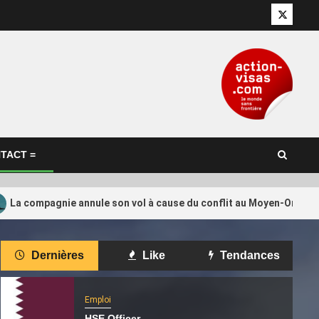
Twitter
TACT =
La compagnie annule son vol à cause du conflit au Moyen-Orient, i
International
Dernières
Like
Tendances
tion de
Le Qatar appelle à faire pression
4
tino ?
sur Israël pour le respect de
l’accord sur Gaza
Emploi
HSE Officer