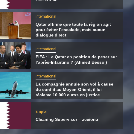
International
Qatar affirme que toute la région agit
pour éviter l’escalade, mais aucun
dialogue direct
International
FIFA : Le Qatar en position de peser sur
l’après-Infantino ? (Ahmed Bessol)
International
La compagnie annule son vol à cause
du conflit au Moyen-Orient, il lui
International
réclame 10.000 euros en justice
La compagnie annule son vol à cause du
conflit au Moyen-Orient, il lui réclame 10.00
Emploi
euros en justice
Cleaning Supervisor – acciona
6 août 2026
Qatarien