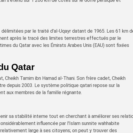
ari s'étend sur 1 200 km de côtes sur le Golfe persique et
t délimitées par le traité d'al-Uqayr datant de 1965. Les 61 km 
ent après le tracé des limites terrestres effectués par le
imes du Qatar avec les Émirats Arabes Unis (EAU) sont fixées
du Qatar
at, Cheikh Tamim ibn Hamad al-Thani. Son frère cadet, Cheikh
stre depuis 2003. Le système politique qatari repose sur la
ent aux membres de la famille régnante.
nir sa stabilité interne tout en cherchant à améliorer ses relati
considérablement influencée par l'Islam sunnite wahhabite
e relativement large à ses citoyens; on peut y trouver des