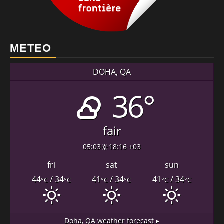
METEO
DOHA, QA
36°
fair
05:03
18:16 +03
fri
sat
sun
44
/ 34
41
/ 34
41
/ 34
°C
°C
°C
°C
°C
°C
Doha, QA
weather forecast ▸