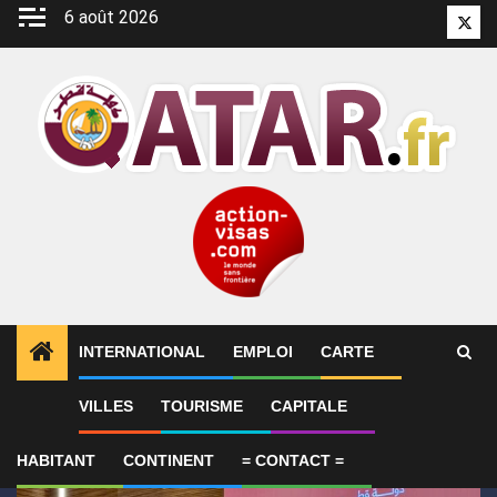
Aller
6 août 2026
Twitt
au
contenu
INTERNATIONAL
EMPLOI
CARTE
1
ALERTES INFO
Qatar affirme que toute la région 
VILLES
TOURISME
CAPITALE
HABITANT
CONTINENT
= CONTACT =