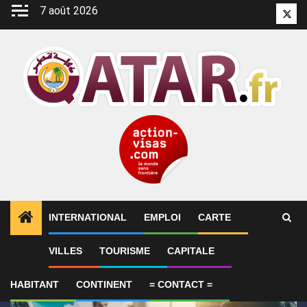
Aller
7 août 2026
Twitt
au
contenu
INTERNATIONAL
EMPLOI
CARTE
1
ALERTES INFO
SYNTHÈSE 2-Le Qatar fait état de
VILLES
TOURISME
CAPITALE
HABITANT
CONTINENT
= CONTACT =