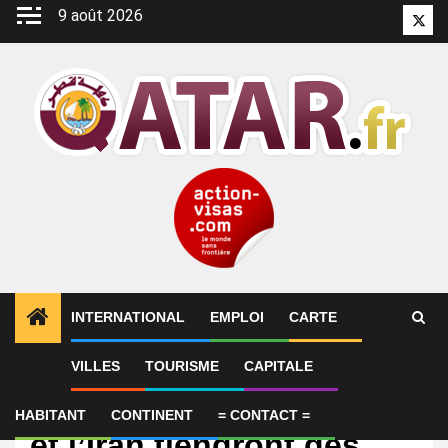
Aller
9 août 2026
Twitt
au
contenu
INTERNATIONAL
EMPLOI
CARTE
VILLES
TOURISME
CAPITALE
International
Trump : Les États-Unis
HABITANT
CONTINENT
= CONTACT =
et l’Iran tiendront des