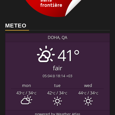
METEO
DOHA, QA
41°
fair
05:04
18:14 +03
mon
tue
wed
43
/ 34
42
/ 34
44
/ 34
°C
°C
°C
°C
°C
°C
powered by
Weather Atlas