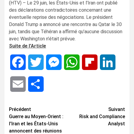
(HTV) – Le 29 juin, les États-Unis et l’Iran ont publié
des déclarations contradictoires concernant une
éventuelle reprise des négociations. Le président
Donald Trump a annoncé une rencontre au Qatar le 30
juin, tandis que Téhéran a affirmé qu’aucune discussion
avec Washington n’était prévue.
Suite de l’Article
Facebook
Twitter
Messenger
WhatsApp
Flipboard
LinkedIn
Email
Share
Navigation
Précédent
Suivant
Guerre au Moyen-Orient :
Risk and Compliance
d’article
l’Iran et les États-Unis
Analyst
annoncent des réunions