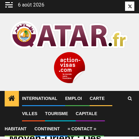
Aller
6 août 2026
Twitt
au
contenu
INTERNATIONAL
EMPLOI
CARTE
VILLES
TOURISME
CAPITALE
International
EN DIRECT Guerre au
HABITANT
CONTINENT
= CONTACT =
Moyen-Orient : Des