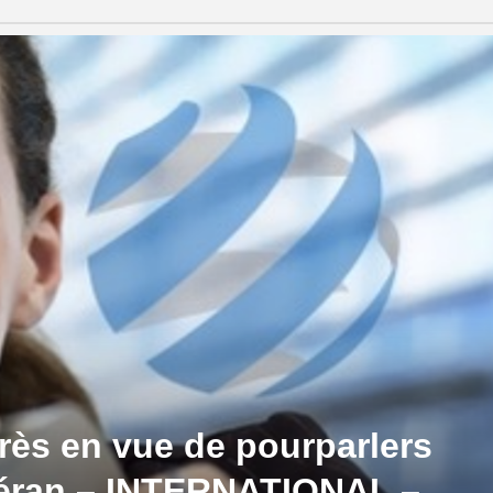
grès en vue de pourparlers
héran – INTERNATIONAL –