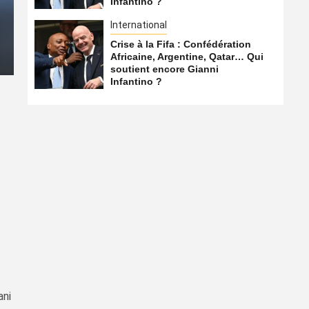
Infantino ?
Qatar… Qui soutient encor
International
Crise à la Fifa : Confédération
7 août 2026
Qatarien
Africaine, Argentine, Qatar… Qui
soutient encore Gianni
Infantino ?
ani