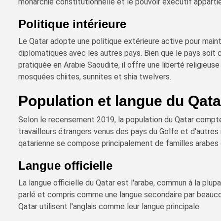
monarchie constitutionnelle et le pouvoir exécutif apparti
Politique intérieure
Le Qatar adopte une politique extérieure active pour mainte
diplomatiques avec les autres pays. Bien que le pays soit 
pratiquée en Arabie Saoudite, il offre une liberté religieus
mosquées chiites, sunnites et shia twelvers.
Population et langue du Qata
Selon le recensement 2019, la population du Qatar compte 
travailleurs étrangers venus des pays du Golfe et d'autres
qatarienne se compose principalement de familles arabes o
Langue officielle
La langue officielle du Qatar est l'arabe, commun à la plup
parlé et compris comme une langue secondaire par beauco
Qatar utilisent l'anglais comme leur langue principale.