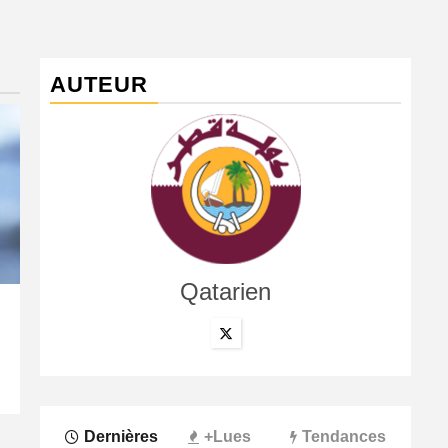
AUTEUR
Qatarien
International
La confédération africaine, la fédération argentine, le
7 août 2026
Qatarien
Dernières
+Lues
Tendances