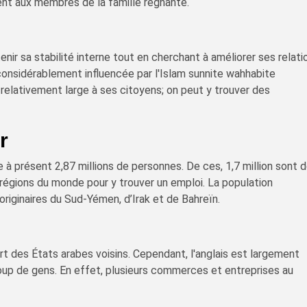
ent aux membres de la famille régnante.
nir sa stabilité interne tout en cherchant à améliorer ses relati
considérablement influencée par l'Islam sunnite wahhabite
e relativement large à ses citoyens; on peut y trouver des
r
à présent 2,87 millions de personnes. De ces, 1,7 million sont 
 régions du monde pour y trouver un emploi. La population
riginaires du Sud-Yémen, d’Irak et de Bahreïn.
art des États arabes voisins. Cependant, l'anglais est largement
up de gens. En effet, plusieurs commerces et entreprises au