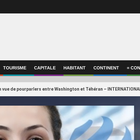
TOURISME
CAPITALE
HABITANT
CONTINENT
= CON
en vue de pourparlers entre Washington et Téhéran – INTERNATIONAL 
ational
International
onfédération africaine, la
3
GP de Grande-Bretag
ration argentine, le Qatar… Qui
GearUP
ient encore Gianni Infantino ?