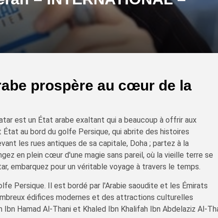
arabe prospère au cœur de la
tar est un État arabe exaltant qui a beaucoup à offrir aux
 État au bord du golfe Persique, qui abrite des histoires
ant les rues antiques de sa capitale, Doha ; partez à la
ez en plein cœur d'une magie sans pareil, où la vieille terre se
ar, embarquez pour un véritable voyage à travers le temps.
olfe Persique. Il est bordé par l'Arabie saoudite et les Émirats
nombreux édifices modernes et des attractions culturelles
m Ibn Hamad Al-Thani et Khaled Ibn Khalifah Ibn Abdelaziz Al-Th