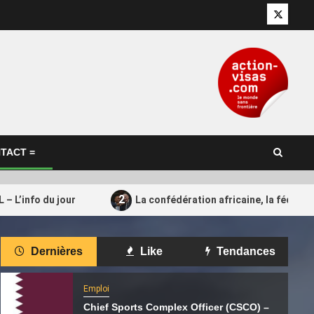
Twitter
TACT =
2
– L’info du jour
La confédération africaine, la fédérat
International
Dernières
Like
Tendances
Crise à la Fifa : Confédération
4
ne : MotoGP™
Africaine, Argentine, Qatar… Qui
Emploi
soutient encore Gianni Infantino ?
Chief Sports Complex Officer (CSCO) –