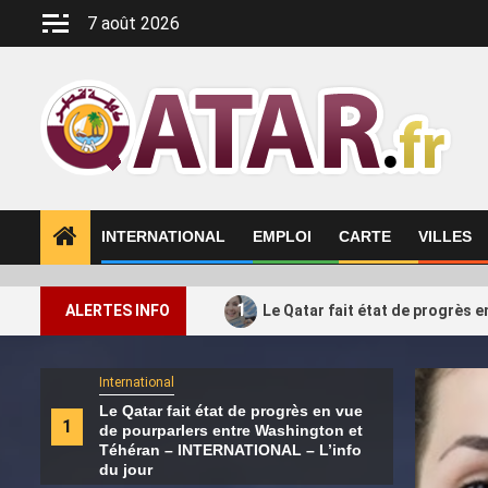
Aller
7 août 2026
au
contenu
INTERNATIONAL
EMPLOI
CARTE
VILLES
1
ALERTES INFO
Le Qatar fait état de progrès 
International
Intern
Le Qatar fait état de progrès en vue
La c
2
1
de pourparlers entre Washington et
fédé
Téhéran – INTERNATIONAL – L’info
sout
du jour