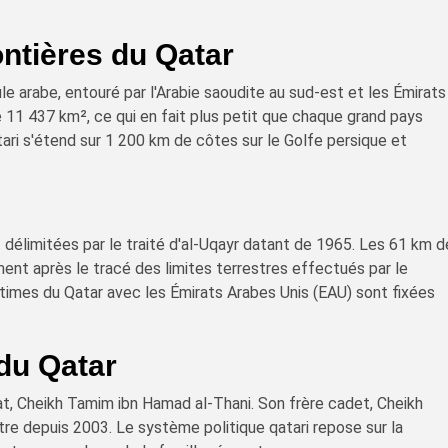
ontières du Qatar
le arabe, entouré par l'Arabie saoudite au sud-est et les Émirats
de 11 437 km², ce qui en fait plus petit que chaque grand pays
ari s'étend sur 1 200 km de côtes sur le Golfe persique et
t délimitées par le traité d'al-Uqayr datant de 1965. Les 61 km 
ent après le tracé des limites terrestres effectués par le
imes du Qatar avec les Émirats Arabes Unis (EAU) sont fixées
du Qatar
at, Cheikh Tamim ibn Hamad al-Thani. Son frère cadet, Cheikh
stre depuis 2003. Le système politique qatari repose sur la