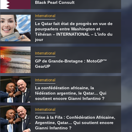
Black Pearl Consult
International
Le Qatar fait état de progrès en vue de
pourparlers entre Washington et
Téhéran – INTERNATIONAL – L’info du
jour
International
GP de Grande-Bretagne : MotoGP™
GearUP
International
La confédération africaine, la
International
fédération argentine, le Qatar… Qui
soutient encore Gianni Infantino ?
La confédération africaine, la fédération
argentine, le Qatar… Qui soutient encore
International
Gianni Infantino ?
Crise à la Fifa : Confédération Africaine,
Argentine, Qatar… Qui soutient encore
7 août 2026
Qatarien
Gianni Infantino ?