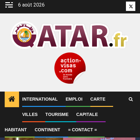
Aller
6 août 2026
Twitt
au
contenu
INTERNATIONAL
EMPLOI
CARTE
1
ALERTES INFO
Qatar affirme que toute la région 
VILLES
TOURISME
CAPITALE
HABITANT
CONTINENT
= CONTACT =