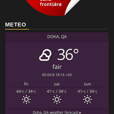
METEO
DOHA, QA
36°
fair
05:03
18:16 +03
fri
sat
sun
44
/ 34
41
/ 34
41
/ 34
°C
°C
°C
°C
°C
°C
Doha, QA
weather forecast ▸