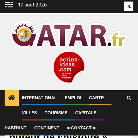
Aller
10 août 2026
Twitt
au
contenu
INTERNATIONAL
EMPLOI
CARTE
VILLES
TOURISME
CAPITALE
International
Patrick Bruel : « Meilleur
HABITANT
CONTINENT
= CONTACT =
buteur de l’histoire »,