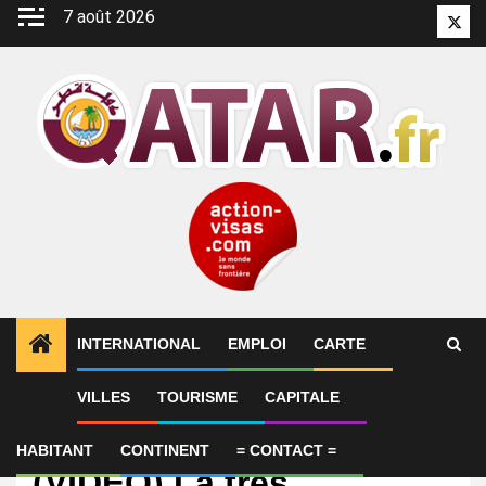
Aller
7 août 2026
Twitt
au
contenu
INTERNATIONAL
EMPLOI
CARTE
VILLES
TOURISME
CAPITALE
International
Coupe du monde 2026.
HABITANT
CONTINENT
= CONTACT =
(VIDEO) La très