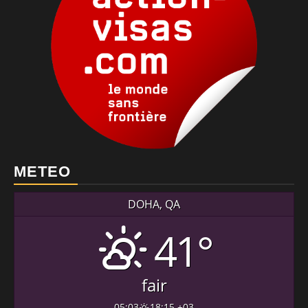
METEO
DOHA, QA
41°
fair
05:03
18:15 +03