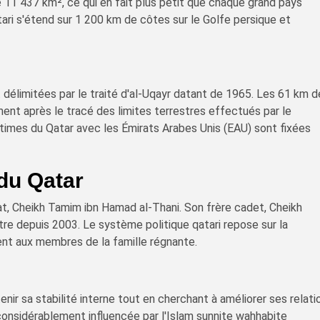
de 11 437 km², ce qui en fait plus petit que chaque grand pays
ari s'étend sur 1 200 km de côtes sur le Golfe persique et
t délimitées par le traité d'al-Uqayr datant de 1965. Les 61 km 
ent après le tracé des limites terrestres effectués par le
imes du Qatar avec les Émirats Arabes Unis (EAU) sont fixées
du Qatar
at, Cheikh Tamim ibn Hamad al-Thani. Son frère cadet, Cheikh
stre depuis 2003. Le système politique qatari repose sur la
ent aux membres de la famille régnante.
nir sa stabilité interne tout en cherchant à améliorer ses relati
considérablement influencée par l'Islam sunnite wahhabite