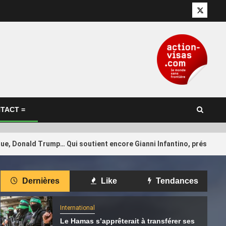
Twitter
TACT =
que, Donald Trump… Qui soutient encore Gianni Infantino, président 
Dernières
Like
Tendances
International
 à Qatar
4
Iran : Trump évoque de « très
on vol vers
bonnes » discussions
International
Le Hamas s’apprêterait à transférer ses