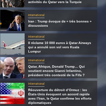
activités du Qatar vers la Turquie
International
Iran : Trump évoque de « très bonnes »
discussions
International
Il réclame 10 000 euros à Qatar Airways
qui a annulé son vol vers Kuala
Lumpur
International
Qatar, Afrique, Donald Trump… Qui
soutient encore Gianni Infantino,
International
président très contesté de la Fifa ?
Qatar, Afrique, Donald Trump… Qui soutien
International
encore Gianni Infantino, président très
Réouverture du détroit d’Ormuz : les
contesté de la Fifa ?
États-Unis évoquent un accord rapide
avec l’Iran, le Qatar confirme les efforts
5 août 2026
Qatarien
diplomatiques