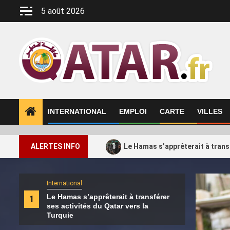
Aller
5 août 2026
au
contenu
INTERNATIONAL
EMPLOI
CARTE
VILLES
1
ALERTES INFO
Le Hamas s’apprêterait à transf
International
Intern
Le Hamas s’apprêterait à transférer
Qata
1
2
ses activités du Qatar vers la
sout
Turquie
prés