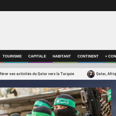
TOURISME
CAPITALE
HABITANT
CONTINENT
= CON
2
érer ses activités du Qatar vers la Turquie
Qatar, Afri
ational
International
r, Afrique, Donald Trump… Qui
Il réclame 10 000 euros
3
ient encore Gianni Infantino,
Airways qui a annulé s
ident très contesté de la Fifa ?
Kuala Lumpur