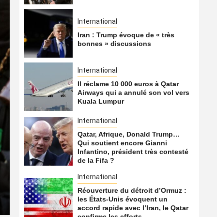
International
Iran : Trump évoque de « très
bonnes » discussions
International
Il réclame 10 000 euros à Qatar
Airways qui a annulé son vol vers
Kuala Lumpur
International
Qatar, Afrique, Donald Trump…
International
Qui soutient encore Gianni
Infantino, président très contesté
Qatar, Afrique, Donald T
de la Fifa ?
Gianni Infantino, président
International
Réouverture du détroit d’Ormuz :
5 août 2026
Qatarien
les États-Unis évoquent un
accord rapide avec l’Iran, le Qatar
confirme les efforts