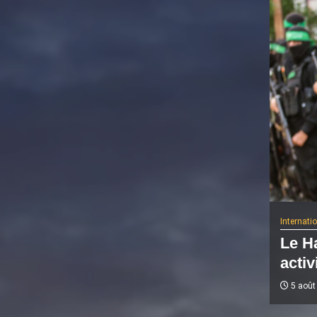
Internati
Le H
activ
5 août