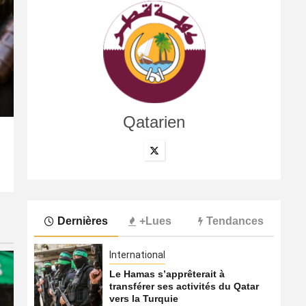
Qatarien
International
Qatar, Afrique, Donald Trump… Qui soutient encore Gian
5 août 2026
Qatarien
Dernières
+Lues
Tendances
International
Le Hamas s’apprêterait à
transférer ses activités du Qatar
vers la Turquie