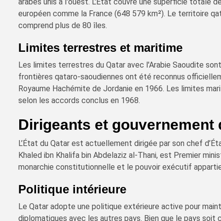
arabes unis à l'ouest. L'État couvre une superficie totale 
européen comme la France (648 579 km²). Le territoire qat
comprend plus de 80 îles.
Limites terrestres et maritime
Les limites terrestres du Qatar avec l'Arabie Saoudite son
frontières qataro-saoudiennes ont été reconnus officiellem
Royaume Hachémite de Jordanie en 1966. Les limites marit
selon les accords conclus en 1968.
Dirigeants et gouvernement 
L’État du Qatar est actuellement dirigée par son chef d’Ét
Khaled ibn Khalifa bin Abdelaziz al-Thani, est Premier mini
monarchie constitutionnelle et le pouvoir exécutif apparti
Politique intérieure
Le Qatar adopte une politique extérieure active pour mainte
diplomatiques avec les autres pays. Bien que le pays soit 