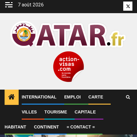
Aller
7 août 2026
Twitt
au
contenu
INTERNATIONAL
EMPLOI
CARTE
1
ALERTES INFO
SYNTHÈSE 2-Le Qatar fait état de
VILLES
TOURISME
CAPITALE
HABITANT
CONTINENT
= CONTACT =