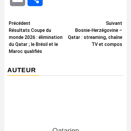
Navigation
Précédent
Suivant
Résultats Coupe du
Bosnie-Herzégovine –
d’article
monde 2026 : élimination
Qatar : streaming, chaîne
du Qatar ; le Brésil et le
TV et compos
Maroc qualifiés
AUTEUR
Qatarien