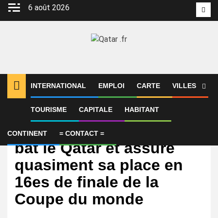
Aller
6 août 2026
Twit
au
contenu
INTERNATIONAL
EMPLOI
CARTE
VILLES
TOURISME
CAPITALE
HABITANT
International
La Bosnie-Herzégovine
CONTINENT
= CONTACT =
bat le Qatar et assure
quasiment sa place en
16es de finale de la
Coupe du monde