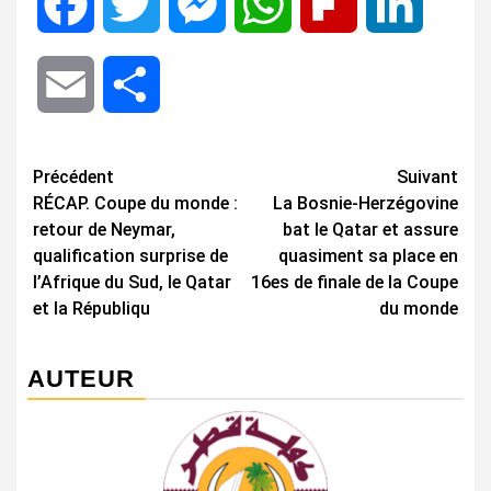
Facebook
Twitter
Messenger
WhatsApp
Flipboard
LinkedIn
Email
Share
Navigation
Précédent
Suivant
RÉCAP. Coupe du monde :
La Bosnie-Herzégovine
d’article
retour de Neymar,
bat le Qatar et assure
qualification surprise de
quasiment sa place en
l’Afrique du Sud, le Qatar
16es de finale de la Coupe
et la Républiqu
du monde
AUTEUR