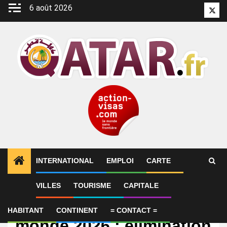
Aller
6 août 2026
Twitt
au
contenu
INTERNATIONAL
EMPLOI
CARTE
VILLES
TOURISME
CAPITALE
International
Résultats Coupe du
HABITANT
CONTINENT
= CONTACT =
monde 2026 : élimination