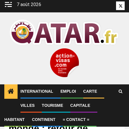
Aller
7 août 2026
Twitt
au
contenu
INTERNATIONAL
EMPLOI
CARTE
VILLES
TOURISME
CAPITALE
International
RÉCAP. Coupe du
HABITANT
CONTINENT
= CONTACT =
monde : retour de