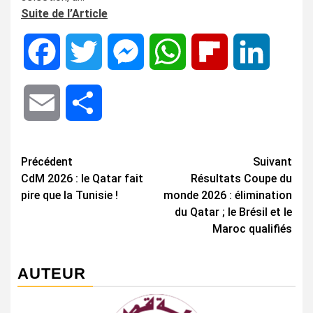
Suite de l’Article
Facebook
Twitter
Messenger
WhatsApp
Flipboard
LinkedIn
Email
Share
Navigation
Précédent
Suivant
CdM 2026 : le Qatar fait
Résultats Coupe du
d’article
pire que la Tunisie !
monde 2026 : élimination
du Qatar ; le Brésil et le
Maroc qualifiés
AUTEUR