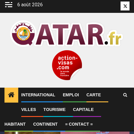
Aller
6 août 2026
Twitt
au
contenu
INTERNATIONAL
EMPLOI
CARTE
1
ALERTES INFO
Qatar affirme que toute la région 
VILLES
TOURISME
CAPITALE
HABITANT
CONTINENT
= CONTACT =