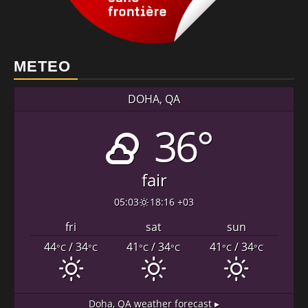
METEO
DOHA, QA
36°
fair
05:03
18:16 +03
fri
sat
sun
44
/ 34
41
/ 34
41
/ 34
°C
°C
°C
°C
°C
°C
Doha, QA
weather forecast ▸