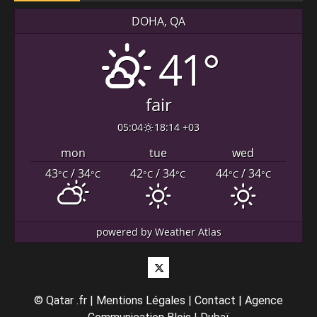
DOHA, QA
41°
fair
05:04
18:14 +03
mon
tue
wed
43
/ 34
42
/ 34
44
/ 34
°C
°C
°C
°C
°C
°C
powered by
Weather Atlas
Twitter
©
Qatar .fr
|
Mentions Légales
|
Contact
|
Agence