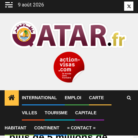
Aller
9 août 2026
Twitt
au
contenu
INTERNATIONAL
EMPLOI
CARTE
VILLES
TOURISME
CAPITALE
International
Qatar Tourism a accueilli
HABITANT
CONTINENT
= CONTACT =
plus de 5 millions de