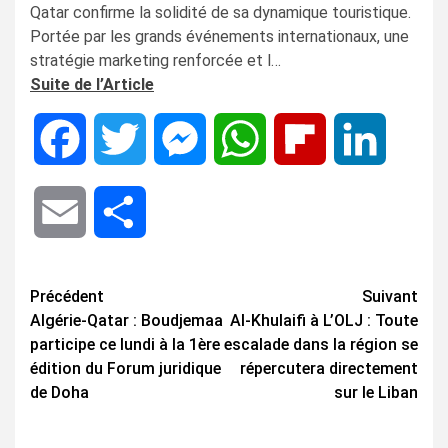
Qatar confirme la solidité de sa dynamique touristique.
Portée par les grands événements internationaux, une
stratégie marketing renforcée et l…
Suite de l’Article
Facebook
Twitter
Messenger
WhatsApp
Flipboard
LinkedIn
Email
Share
Navigation
Précédent
Suivant
Algérie-Qatar : Boudjemaa
Al-Khulaifi à L’OLJ : Toute
d’article
participe ce lundi à la 1ère
escalade dans la région se
édition du Forum juridique
répercutera directement
de Doha
sur le Liban