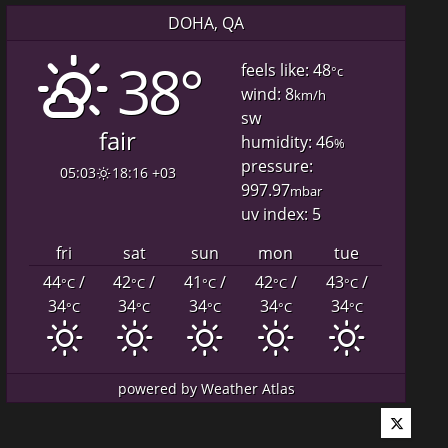
DOHA, QA
38°
feels like: 48
°c
wind: 8
km/h
sw
fair
humidity: 46
%
pressure:
05:03
18:16 +03
997.97
mbar
uv index: 5
fri
sat
sun
mon
tue
44
/
42
/
41
/
42
/
43
/
°C
°C
°C
°C
°C
34
34
34
34
34
°C
°C
°C
°C
°C
powered by
Weather Atlas
Twitter