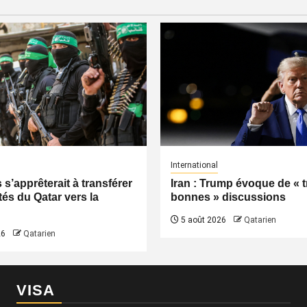
International
s’apprêterait à transférer
Iran : Trump évoque de « t
tés du Qatar vers la
bonnes » discussions
5 août 2026
Qatarien
26
Qatarien
VISA