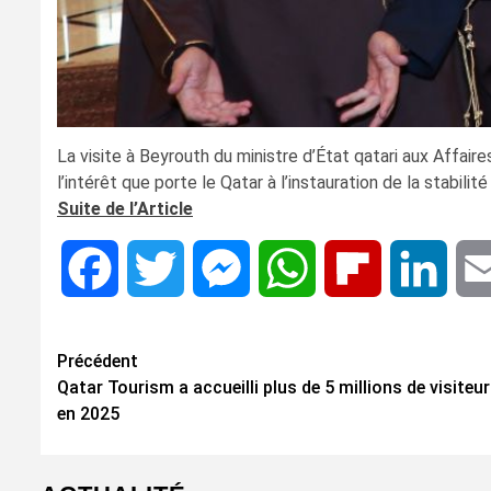
La visite à Beyrouth du ministre d’État qatari aux Affair
l’intérêt que porte le Qatar à l’instauration de la stabilit
Suite de l’Article
Facebook
Twitter
Messenger
WhatsApp
Flipboard
Linke
Navigation
Précédent
Qatar Tourism a accueilli plus de 5 millions de visiteu
d’article
en 2025