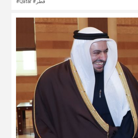
#Qatar #قطر