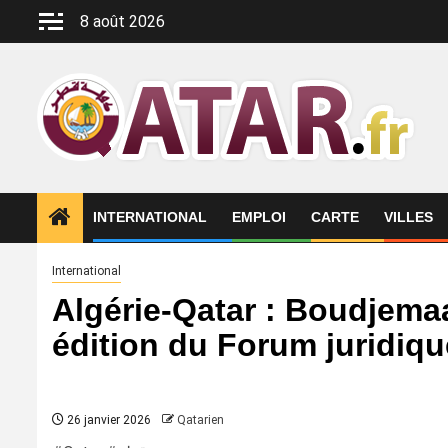
Aller
8 août 2026
au
contenu
INTERNATIONAL
EMPLOI
CARTE
VILLES
International
Algérie-Qatar : Boudjemaa 
édition du Forum juridiq
26 janvier 2026
Qatarien