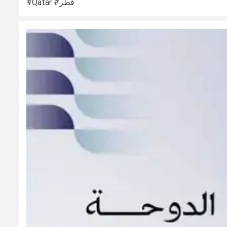
#Qatar #قطر