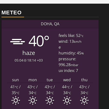
METEO
DOHA, QA
40°
feels like: 52
°c
wind: 13
km/h
e
haze
humidity: 45
%
pressure:
05:04
18:14 +03
996.28
mbar
uv index: 7
sun
mon
tue
wed
thu
41
/
43
/
43
/
44
/
43
/
°C
°C
°C
°C
°C
35
34
34
34
34
°C
°C
°C
°C
°C