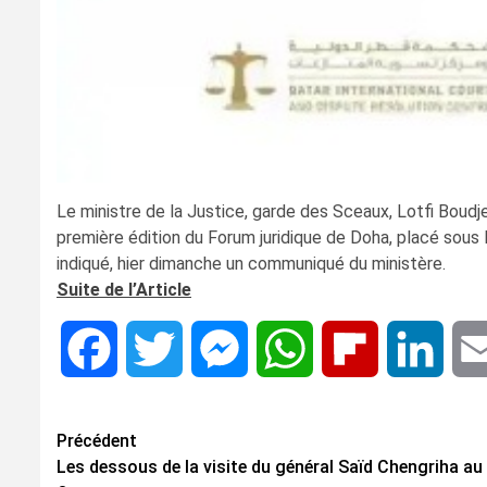
Le ministre de la Justice, garde des Sceaux, Lotfi Boudje
première édition du Forum juridique de Doha, placé sou
indiqué, hier dimanche un communiqué du ministère.
Suite de l’Article
Facebook
Twitter
Messenger
WhatsApp
Flipboard
Linke
Navigation
Précédent
Les dessous de la visite du général Saïd Chengriha au
d’article