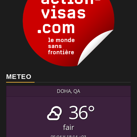
METEO
DOHA, QA
36°
fair
05:04
18:14 +03