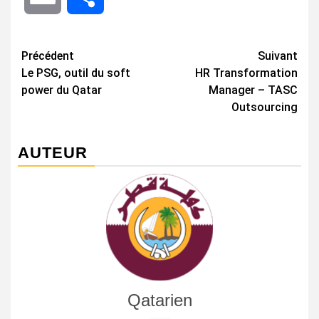
Navigation
Précédent
Suivant
Le PSG, outil du soft
HR Transformation
d’article
power du Qatar
Manager – TASC
Outsourcing
AUTEUR
Qatarien