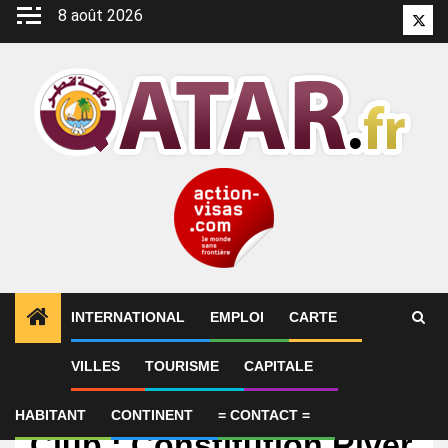
Aller
8 août 2026
Twitt
au
contenu
INTERNATIONAL
EMPLOI
CARTE
VILLES
TOURISME
CAPITALE
International
Qatar Prix du Jockey
HABITANT
CONTINENT
= CONTACT =
Club : Constitution River