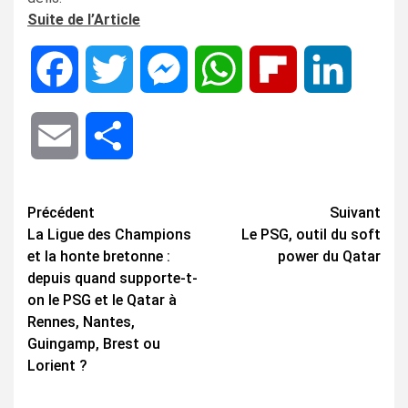
Suite de l’Article
Facebook
Twitter
Messenger
WhatsApp
Flipboard
LinkedIn
Email
Share
Navigation
Précédent
Suivant
La Ligue des Champions
Le PSG, outil du soft
d’article
et la honte bretonne :
power du Qatar
depuis quand supporte-t-
on le PSG et le Qatar à
Rennes, Nantes,
Guingamp, Brest ou
Lorient ?