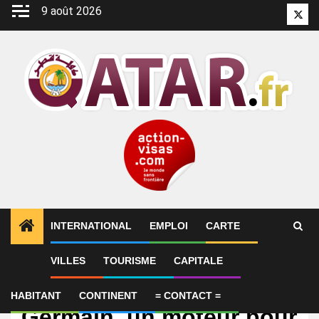
Aller
9 août 2026
Twitt
au
contenu
INTERNATIONAL
EMPLOI
CARTE
VILLES
TOURISME
CAPITALE
International
Le sacre du Paris Saint-
HABITANT
CONTINENT
= CONTACT =
Germain, un moteur pour