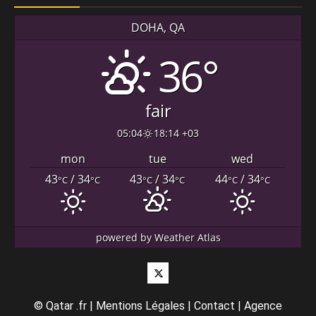
DOHA, QA
36°
fair
05:04
18:14 +03
mon
tue
wed
43
/ 34
43
/ 34
44
/ 34
°C
°C
°C
°C
°C
°C
powered by
Weather Atlas
Twitter
©
Qatar .fr
|
Mentions Légales
|
Contact
|
Agence