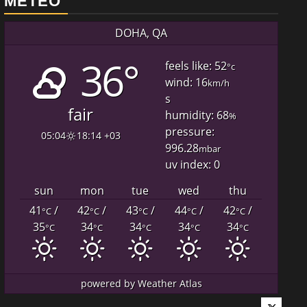
METEO
DOHA, QA
36°
feels like: 52
°c
wind: 16
km/h
s
fair
humidity: 68
%
pressure:
05:04
18:14 +03
996.28
mbar
uv index: 0
sun
mon
tue
wed
thu
41
/
42
/
43
/
44
/
42
/
°C
°C
°C
°C
°C
35
34
34
34
34
°C
°C
°C
°C
°C
powered by
Weather Atlas
Twitter