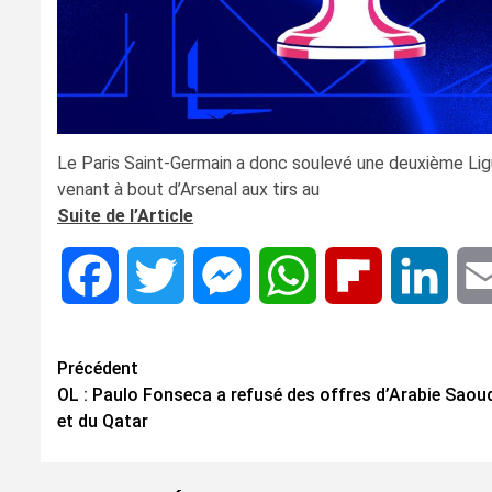
Le Paris Saint-Germain a donc soulevé une deuxième Li
venant à bout d’Arsenal aux tirs au
Suite de l’Article
Facebook
Twitter
Messenger
WhatsApp
Flipboard
Linke
Navigation
Précédent
OL : Paulo Fonseca a refusé des offres d’Arabie Saou
d’article
et du Qatar