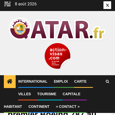
Aller
8 août 2026
Twitt
au
contenu
INTERNATIONAL
EMPLOI
CARTE
VILLES
TOURISME
CAPITALE
International
Qatar Airways lance le
HABITANT
CONTINENT
= CONTACT =
premier Boeing 787 au