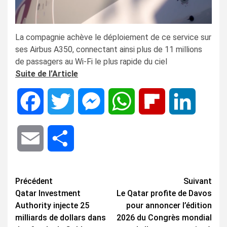
La compagnie achève le déploiement de ce service sur
ses Airbus A350, connectant ainsi plus de 11 millions
de passagers au Wi-Fi le plus rapide du ciel
Suite de l’Article
Facebook
Twitter
Messenger
WhatsApp
Flipboard
LinkedIn
Email
Share
Navigation
Précédent
Suivant
Qatar Investment
Le Qatar profite de Davos
d’article
Authority injecte 25
pour annoncer l’édition
milliards de dollars dans
2026 du Congrès mondial