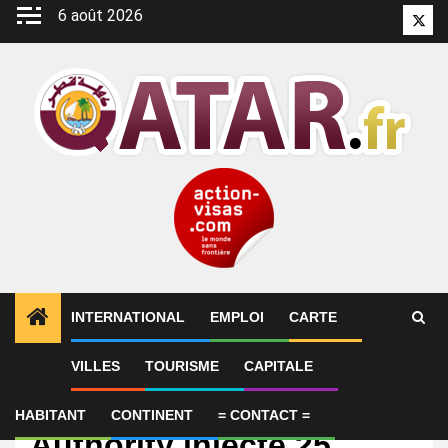
Aller
6 août 2026
Twitt
au
contenu
INTERNATIONAL
EMPLOI
CARTE
VILLES
TOURISME
CAPITALE
International
Qatar Investment
HABITANT
CONTINENT
= CONTACT =
Authority injecte 25