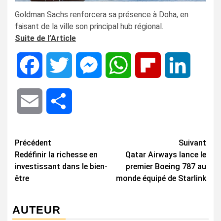
Goldman Sachs renforcera sa présence à Doha, en
faisant de la ville son principal hub régional.
Suite de l’Article
Facebook
Twitter
Messenger
WhatsApp
Flipboard
LinkedIn
Email
Share
Navigation
Précédent
Suivant
Redéfinir la richesse en
Qatar Airways lance le
d’article
investissant dans le bien-
premier Boeing 787 au
être
monde équipé de Starlink
AUTEUR