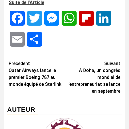
Suite de l’Article
Facebook
Twitter
Messenger
WhatsApp
Flipboard
LinkedIn
Email
Share
Navigation
Précédent
Suivant
Qatar Airways lance le
À Doha, un congrès
d’article
premier Boeing 787 au
mondial de
monde équipé de Starlink
l’entrepreneuriat se lance
en septembre
AUTEUR