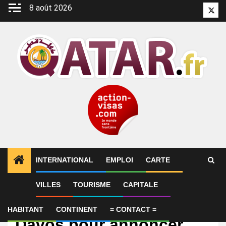
Aller
8 août 2026
Twitt
au
contenu
INTERNATIONAL
EMPLOI
CARTE
VILLES
TOURISME
CAPITALE
International
Le Qatar profite de
HABITANT
CONTINENT
= CONTACT =
Davos pour annoncer