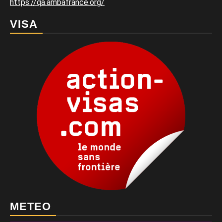
https://qa.ambafrance.org/
VISA
METEO