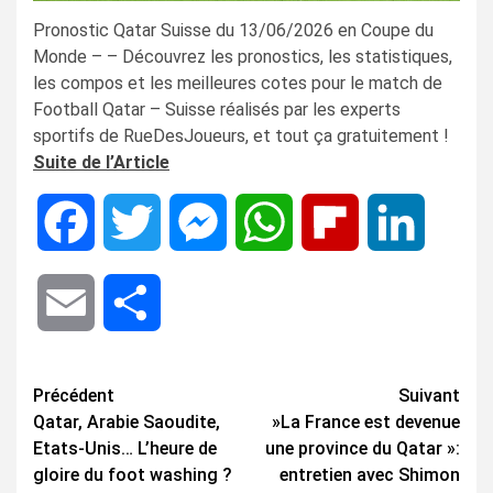
Pronostic Qatar Suisse du 13/06/2026 en Coupe du
Monde – – Découvrez les pronostics, les statistiques,
les compos et les meilleures cotes pour le match de
Football Qatar – Suisse réalisés par les experts
sportifs de RueDesJoueurs, et tout ça gratuitement !
Suite de l’Article
Facebook
Twitter
Messenger
WhatsApp
Flipboard
LinkedIn
Email
Share
Navigation
Précédent
Suivant
Qatar, Arabie Saoudite,
»La France est devenue
d’article
Etats-Unis… L’heure de
une province du Qatar »:
gloire du foot washing ?
entretien avec Shimon