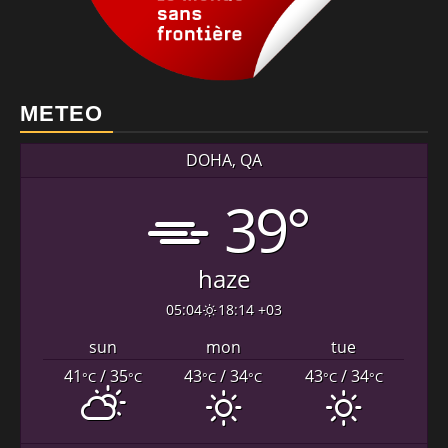
METEO
DOHA, QA
39°
haze
05:04
18:14 +03
sun
mon
tue
41
/ 35
43
/ 34
43
/ 34
°C
°C
°C
°C
°C
°C