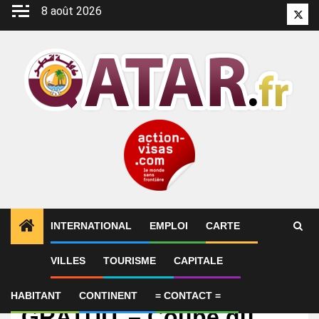
Aller
8 août 2026
Twitt
au
contenu
INTERNATIONAL
EMPLOI
CARTE
VILLES
TOURISME
CAPITALE
International
Pronostic Qatar Suisse
HABITANT
CONTINENT
= CONTACT =
GRATUIT – Coupe du