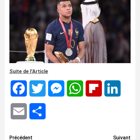
Suite de l’Article
Facebook
Twitter
Messenger
WhatsApp
Flipboard
LinkedIn
Email
Share
Navigation
Précédent
Suivant