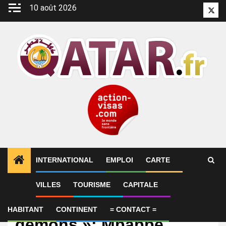
Aller
10 août 2026
Twitt
au
contenu
INTERNATIONAL
EMPLOI
CARTE
VILLES
TOURISME
CAPITALE
International
« Ça peut réveiller des
HABITANT
CONTINENT
= CONTACT =
démons »: Mbappé