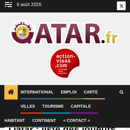
Aller
6 août 2026
Twitt
au
contenu
INTERNATIONAL
EMPLOI
CARTE
VILLES
TOURISME
CAPITALE
International
Coupe du monde 2026 –
HABITANT
CONTINENT
= CONTACT =
Qatar : liste des joueurs,