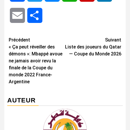
Email
Share
Navigation
Précédent
Suivant
« Ça peut réveiller des
Liste des joueurs du Qatar
d’article
démons »: Mbappé avoue
— Coupe du Monde 2026
ne jamais avoir revu la
finale de la Coupe du
monde 2022 France-
Argentine
AUTEUR