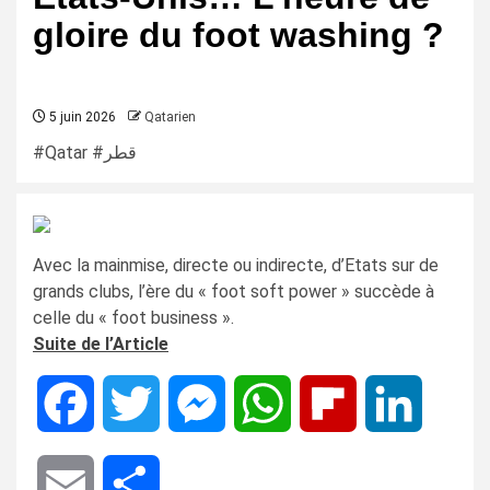
gloire du foot washing ?
5 juin 2026
Qatarien
#Qatar #قطر
Avec la mainmise, directe ou indirecte, d’Etats sur de
grands clubs, l’ère du « foot soft power » succède à
celle du « foot business ».
Suite de l’Article
Facebook
Twitter
Messenger
WhatsApp
Flipboard
LinkedIn
Email
Share