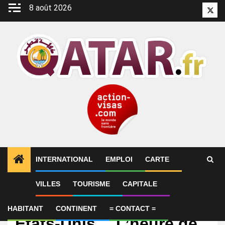
Aller
8 août 2026
Twitt
au
contenu
INTERNATIONAL
EMPLOI
CARTE
VILLES
TOURISME
CAPITALE
International
Qatar, Arabie Saoudite,
HABITANT
CONTINENT
= CONTACT =
Etats-Unis… L’heure de