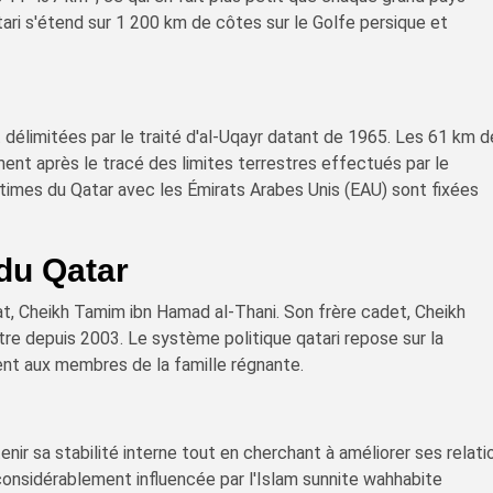
ari s'étend sur 1 200 km de côtes sur le Golfe persique et
t délimitées par le traité d'al-Uqayr datant de 1965. Les 61 km 
ent après le tracé des limites terrestres effectués par le
imes du Qatar avec les Émirats Arabes Unis (EAU) sont fixées
du Qatar
at, Cheikh Tamim ibn Hamad al-Thani. Son frère cadet, Cheikh
stre depuis 2003. Le système politique qatari repose sur la
ent aux membres de la famille régnante.
nir sa stabilité interne tout en cherchant à améliorer ses relati
considérablement influencée par l'Islam sunnite wahhabite