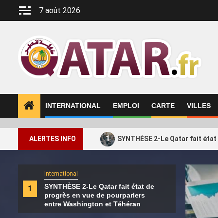
Aller
7 août 2026
au
contenu
INTERNATIONAL
EMPLOI
CARTE
VILLES
1
ALERTES INFO
SYNTHÈSE 2-Le Qatar fait état
International
Intern
SYNTHÈSE 2-Le Qatar fait état de
1
2
Les 
progrès en vue de pourparlers
défi
entre Washington et Téhéran