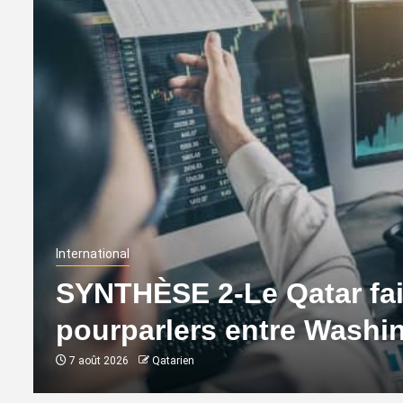
International
SYNTHÈSE 2-Le Qatar fait
pourparlers entre Washi
7 août 2026
Qatarien