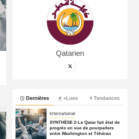
Qatarien
International
Les compagnies du Golfe face au défi de la confiance 
7 août 2026
Qatarien
Dernières
+Lues
Tendances
International
SYNTHÈSE 2-Le Qatar fait état de
progrès en vue de pourparlers
entre Washington et Téhéran