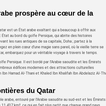
arabe prospère au cœur de la
tar est un État arabe exaltant qui a beaucoup à offrir aux
 État au bord du golfe Persique, qui abrite des histoires
ant les rues antiques de sa capitale, Doha ; partez à la
ez en plein cœur d'une magie sans pareil, où la vieille terre se
ar, embarquez pour un véritable voyage à travers le temps.
olfe Persique. Il est bordé par l'Arabie saoudite et les Émirats
nombreux édifices modernes et des attractions culturelles
m Ibn Hamad Al-Thani et Khaled Ibn Khalifah Ibn Abdelaziz Al-Th
ontières du Qatar
le arabe, entouré par l'Arabie saoudite au sud-est et les Émirats
de 11 437 km², ce qui en fait plus petit que chaque grand pays