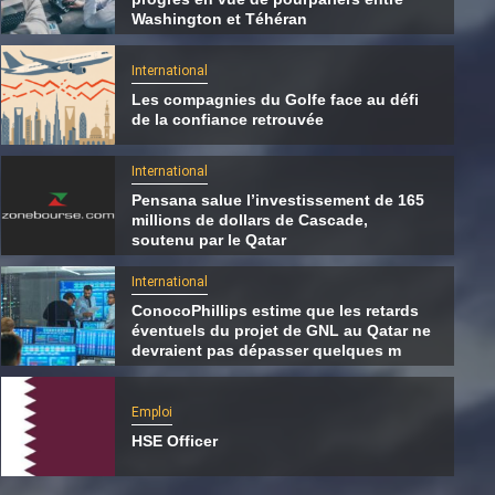
Washington et Téhéran
International
Les compagnies du Golfe face au défi
de la confiance retrouvée
International
Pensana salue l’investissement de 165
millions de dollars de Cascade,
soutenu par le Qatar
International
ConocoPhillips estime que les retards
éventuels du projet de GNL au Qatar ne
International
devraient pas dépasser quelques m
Les compagnies du Golfe face au défi de la
confiance retrouvée
Emploi
HSE Officer
7 août 2026
Qatarien