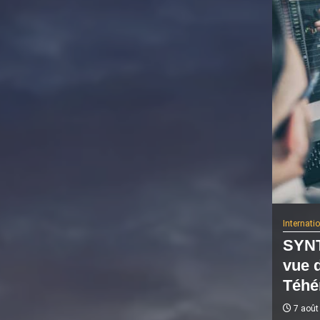
Internati
SYNT
vue 
Téhé
7 août