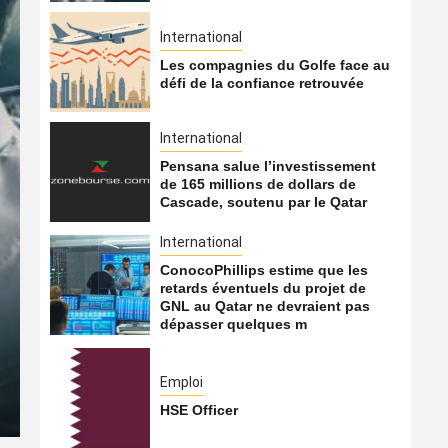
International
Les compagnies du Golfe face au
défi de la confiance retrouvée
International
Pensana salue l’investissement
de 165 millions de dollars de
Cascade, soutenu par le Qatar
International
ConocoPhillips estime que les
International
retards éventuels du projet de
GNL au Qatar ne devraient pas
Les compagnies du Golfe f
dépasser quelques m
retrouvée
Emploi
7 août 2026
Qatarien
HSE Officer