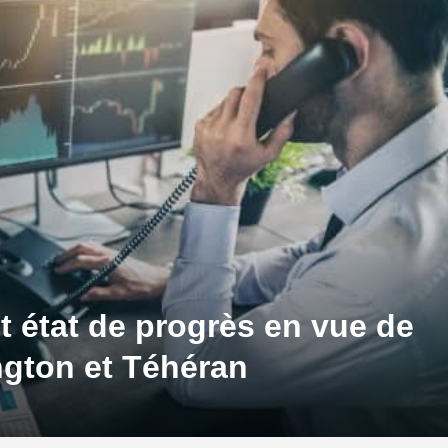
 état de progrès en vue de
ngton et Téhéran