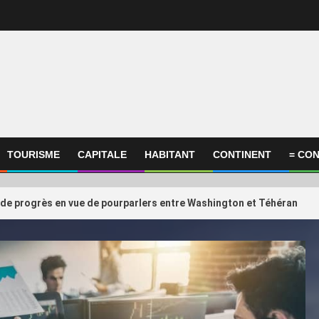
TOURISME
CAPITALE
HABITANT
CONTINENT
= CON
 de progrès en vue de pourparlers entre Washington et Téhéran
International
ational
ConocoPhillips estime
3
compagnies du Golfe face au
retards éventuels du p
 de la confiance retrouvée
au Qatar ne devraient
quelques m