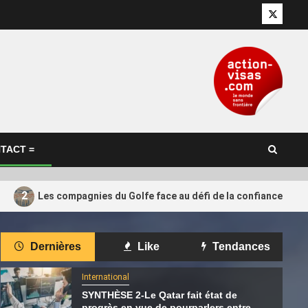
Twitter
TACT =
2
Les compagnies du Golfe face au défi de la confiance retr
International
Dernières
Like
Tendances
 que les
Pensana salue l’investissement de
4
rojet de GNL
165 millions de dollars de Cascade,
International
 pas dépasser
soutenu par le Qatar
SYNTHÈSE 2-Le Qatar fait état de
progrès en vue de pourparlers entre