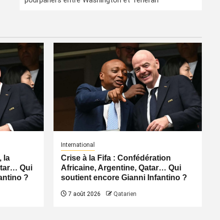
pourparlers entre Washington et Téhéran
International
 la
Crise à la Fifa : Confédération
atar… Qui
Africaine, Argentine, Qatar… Qui
antino ?
soutient encore Gianni Infantino ?
7 août 2026
Qatarien