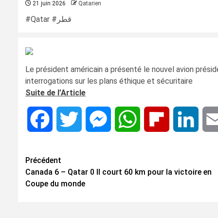
21 juin 2026
Qatarien
#Qatar #قطر
Le président américain a présenté le nouvel avion préside
interrogations sur les plans éthique et sécuritaire
Suite de l’Article
Facebook
Twitter
Messenger
WhatsApp
Flipboard
Linke
Navigation
Précédent
Canada 6 – Qatar 0 Il court 60 km pour la victoire en
d’article
Coupe du monde