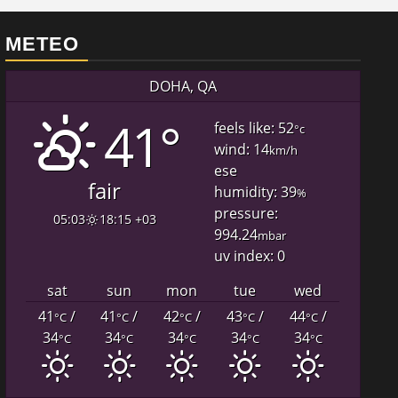
METEO
DOHA, QA
41°
feels like: 52
°c
wind: 14
km/h
ese
fair
humidity: 39
%
pressure:
05:03
18:15 +03
994.24
mbar
uv index: 0
sat
sun
mon
tue
wed
41
/
41
/
42
/
43
/
44
/
°C
°C
°C
°C
°C
34
34
34
34
34
°C
°C
°C
°C
°C