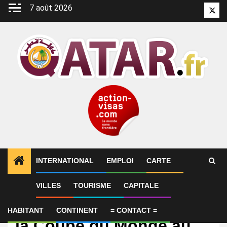
Aller
7 août 2026
Twitt
au
contenu
INTERNATIONAL
EMPLOI
CARTE
VILLES
TOURISME
CAPITALE
International
CdM 2026 : un record de
HABITANT
CONTINENT
= CONTACT =
la Coupe du Monde au