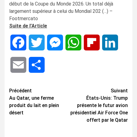
début de la Coupe du Monde 2026. Un total déjà
largement supérieur à celui du Mondial 202 (…) –
Footmercato
Suite de l’Article
Facebook
Twitter
Messenger
WhatsApp
Flipboard
LinkedIn
Email
Share
Navigation
Précédent
Suivant
Au Qatar, une ferme
États-Unis: Trump
d’article
produit du lait en plein
présente le futur avion
désert
présidentiel Air Force One
offert par le Qatar