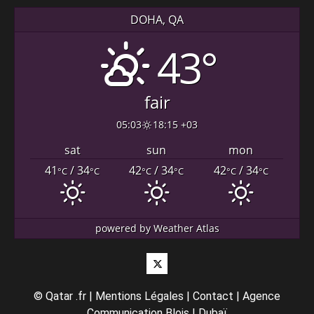
DOHA, QA
43°
fair
05:03
18:15 +03
sat
sun
mon
41
/ 34
42
/ 34
42
/ 34
°C
°C
°C
°C
°C
°C
powered by
Weather Atlas
Twitter
©
Qatar .fr
|
Mentions Légales
|
Contact
|
Agence
Communication Blois
|
Dubaï