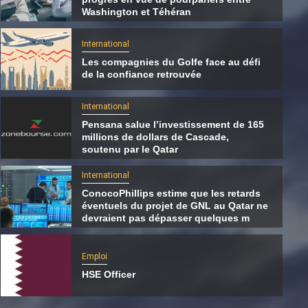
Washington et Téhéran
International
Les compagnies du Golfe face au défi
de la confiance retrouvée
International
Pensana salue l’investissement de 165
millions de dollars de Cascade,
soutenu par le Qatar
International
ConocoPhillips estime que les retards
éventuels du projet de GNL au Qatar ne
International
devraient pas dépasser quelques m
Les compagnies du Golfe face au défi de la
confiance retrouvée
Emploi
HSE Officer
7 août 2026
Qatarien