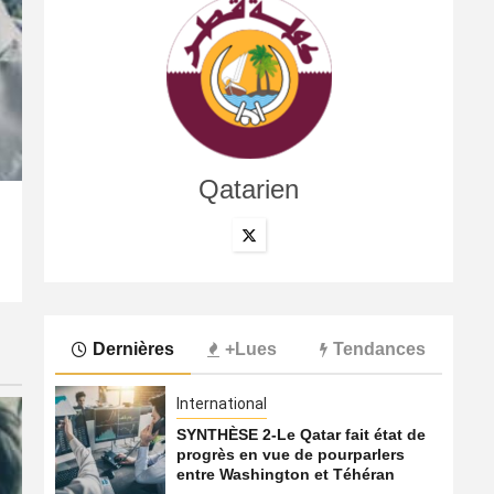
Qatarien
International
Les compagnies du Golfe face au défi de la confiance 
7 août 2026
Qatarien
Dernières
+Lues
Tendances
International
SYNTHÈSE 2-Le Qatar fait état de
progrès en vue de pourparlers
entre Washington et Téhéran