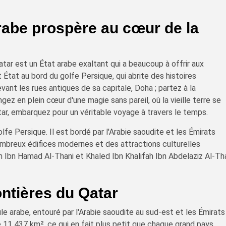
arabe prospère au cœur de la
tar est un État arabe exaltant qui a beaucoup à offrir aux
 État au bord du golfe Persique, qui abrite des histoires
ant les rues antiques de sa capitale, Doha ; partez à la
ez en plein cœur d'une magie sans pareil, où la vieille terre se
ar, embarquez pour un véritable voyage à travers le temps.
olfe Persique. Il est bordé par l'Arabie saoudite et les Émirats
nombreux édifices modernes et des attractions culturelles
m Ibn Hamad Al-Thani et Khaled Ibn Khalifah Ibn Abdelaziz Al-Th
ontières du Qatar
le arabe, entouré par l'Arabie saoudite au sud-est et les Émirats
de 11 437 km², ce qui en fait plus petit que chaque grand pays