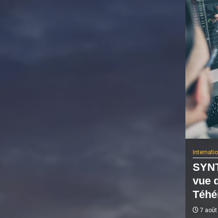
Internati
SYNT
vue 
Téhé
7 août