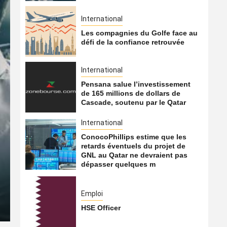
International
Les compagnies du Golfe face au
défi de la confiance retrouvée
International
Pensana salue l’investissement
de 165 millions de dollars de
Cascade, soutenu par le Qatar
International
ConocoPhillips estime que les
International
retards éventuels du projet de
GNL au Qatar ne devraient pas
Les compagnies du Golfe f
dépasser quelques m
retrouvée
Emploi
7 août 2026
Qatarien
HSE Officer