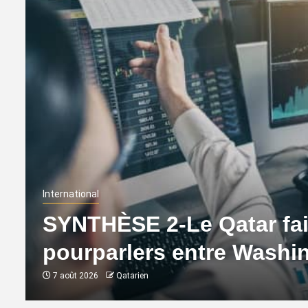
International
SYNTHÈSE 2-Le Qatar fait
pourparlers entre Washi
7 août 2026
Qatarien