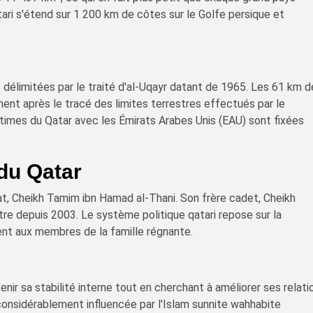
ari s'étend sur 1 200 km de côtes sur le Golfe persique et
t délimitées par le traité d'al-Uqayr datant de 1965. Les 61 km 
ent après le tracé des limites terrestres effectués par le
imes du Qatar avec les Émirats Arabes Unis (EAU) sont fixées
du Qatar
at, Cheikh Tamim ibn Hamad al-Thani. Son frère cadet, Cheikh
stre depuis 2003. Le système politique qatari repose sur la
ent aux membres de la famille régnante.
nir sa stabilité interne tout en cherchant à améliorer ses relati
considérablement influencée par l'Islam sunnite wahhabite