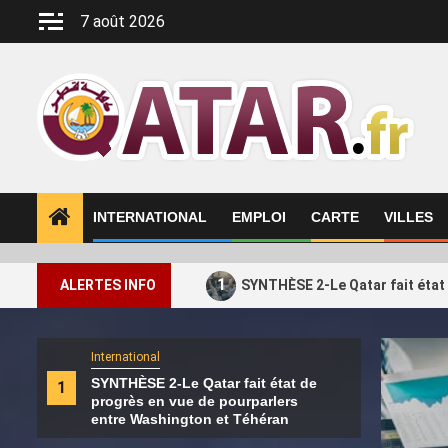
Aller
7 août 2026
au
contenu
INTERNATIONAL
EMPLOI
CARTE
VILLES
1
ALERTES INFO
SYNTHÈSE 2-Le Qatar fait état
International
Intern
SYNTHÈSE 2-Le Qatar fait état de
1
2
Les 
progrès en vue de pourparlers
défi
entre Washington et Téhéran