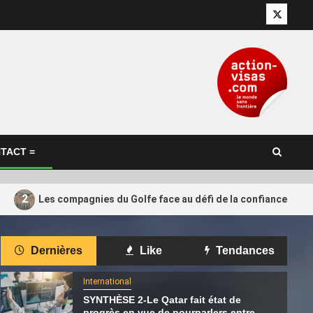
Twitter
TACT =
2
Les compagnies du Golfe face au défi de la confiance retr
International
Dernières
Like
Tendances
 que les
Pensana salue l’investissement de
4
rojet de GNL
165 millions de dollars de Cascade,
International
 pas dépasser
soutenu par le Qatar
SYNTHÈSE 2-Le Qatar fait état de
progrès en vue de pourparlers entre