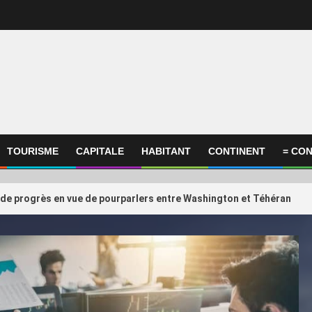
TOURISME
CAPITALE
HABITANT
CONTINENT
= CON
 de progrès en vue de pourparlers entre Washington et Téhéran
International
ational
ConocoPhillips estime
3
compagnies du Golfe face au
retards éventuels du p
 de la confiance retrouvée
au Qatar ne devraient
quelques m