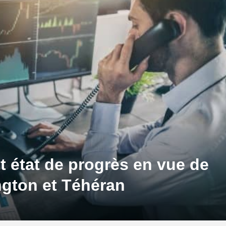
 état de progrès en vue de
ngton et Téhéran