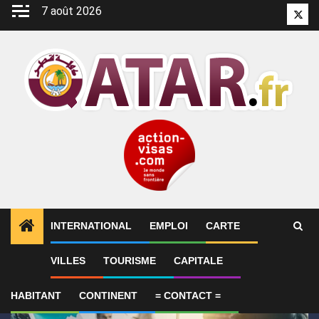
Aller
7 août 2026
Twitt
au
contenu
INTERNATIONAL
EMPLOI
CARTE
1
ALERTES INFO
SYNTHÈSE 2-Le Qatar fait état de
VILLES
TOURISME
CAPITALE
HABITANT
CONTINENT
= CONTACT =