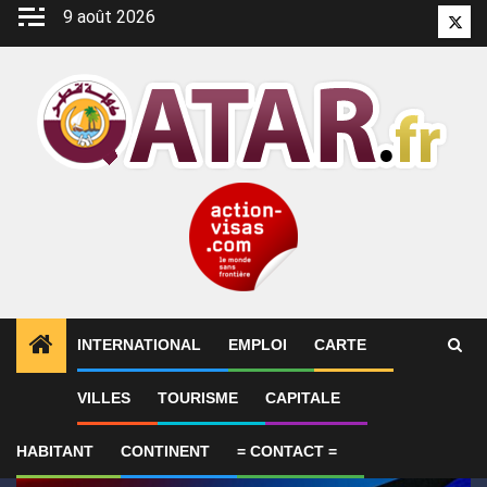
Aller
9 août 2026
Twitt
au
contenu
INTERNATIONAL
EMPLOI
CARTE
1
ALERTES INFO
GP de Grande-Bretagne – MotoGP™ 
VILLES
TOURISME
CAPITALE
HABITANT
CONTINENT
= CONTACT =