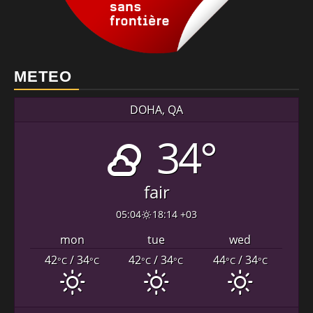
METEO
DOHA, QA
34°
fair
05:04
18:14 +03
mon
tue
wed
42
/ 34
42
/ 34
44
/ 34
°C
°C
°C
°C
°C
°C