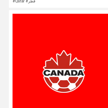
#Qatar #قطر