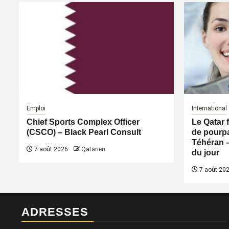
Emploi
International
Chief Sports Complex Officer
Le Qatar 
(CSCO) – Black Pearl Consult
de pourpa
Téhéran 
7 août 2026
Qatarien
du jour
7 août 20
ADRESSES