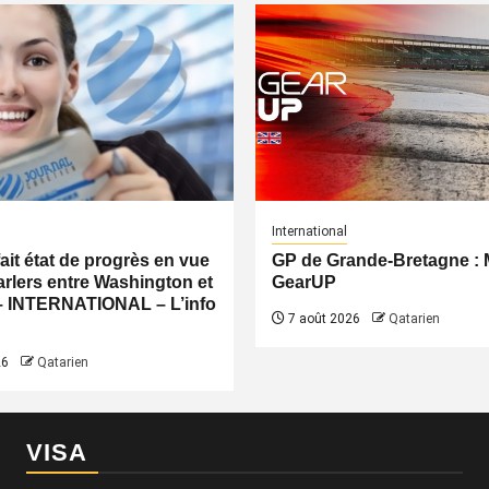
International
fait état de progrès en vue
GP de Grande-Bretagne 
rlers entre Washington et
GearUP
– INTERNATIONAL – L’info
7 août 2026
Qatarien
26
Qatarien
VISA