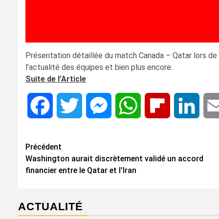
Présentation détaillée du match Canada – Qatar lors de
l’actualité des équipes et bien plus encore.
Suite de l’Article
Facebook
Twitter
Messenger
WhatsApp
Flipboard
Linke
Navigation
Précédent
Washington aurait discrètement validé un accord
d’article
financier entre le Qatar et l’Iran
ACTUALITÉ