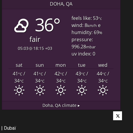
DOHA, QA
36°
feels like: 53
°c
wind: 8
e
km/h
humidity: 69
%
fair
pressure:
996.28
mbar
05:03
18:15 +03
uv index: 0
sat
sun
mon
tue
wed
41
/
41
/
42
/
43
/
44
/
°C
°C
°C
°C
°C
34
34
34
34
34
°C
°C
°C
°C
°C
Doha, QA
climate ▸
Twitter
|
Dubaï