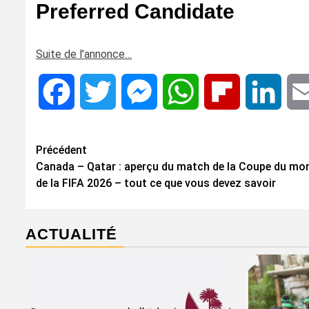
Preferred Candidate
Suite de l’annonce…
Facebook
Twitter
Messenger
WhatsApp
Flipboard
Linke
Navigation
Précédent
Canada – Qatar : aperçu du match de la Coupe du mo
d’article
de la FIFA 2026 – tout ce que vous devez savoir
ACTUALITÉ