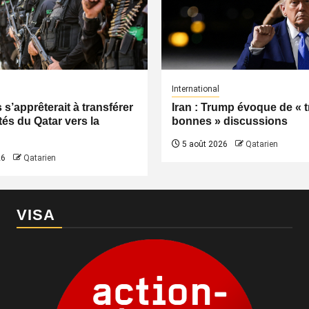
International
s’apprêterait à transférer
Iran : Trump évoque de « t
tés du Qatar vers la
bonnes » discussions
5 août 2026
Qatarien
26
Qatarien
VISA