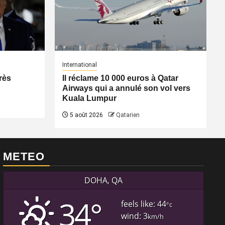
International
rès
Il réclame 10 000 euros à Qatar
Airways qui a annulé son vol vers
Kuala Lumpur
5 août 2026
Qatarien
METEO
DOHA, QA
34°
feels like: 44
°c
wind: 3
km/h