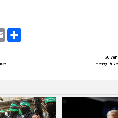
dIn
Email
Share
Suivan
nde
Heavy Drive