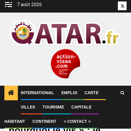
Aller
7 août 2026
Twitt
au
contenu
INTERNATIONAL
EMPLOI
CARTE
VILLES
TOURISME
CAPITALE
International
Coupe du monde. « Voilà
HABITANT
CONTINENT
= CONTACT =
pourquoi je vis » : le