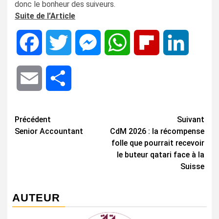
donc le bonheur des suiveurs.
Suite de l’Article
Facebook
Twitter
Messenger
WhatsApp
Flipboard
LinkedIn
Email
Share
Navigation
Précédent
Suivant
Senior Accountant
CdM 2026 : la récompense
d’article
folle que pourrait recevoir
le buteur qatari face à la
Suisse
AUTEUR