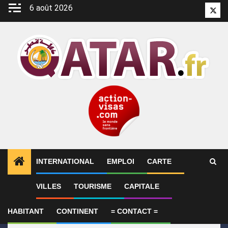
Aller
6 août 2026
Twitt
au
contenu
INTERNATIONAL
EMPLOI
CARTE
1
ALERTES INFO
Le Qatar appelle à faire pression s
VILLES
TOURISME
CAPITALE
HABITANT
CONTINENT
= CONTACT =