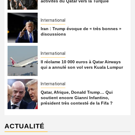
activités du Qatar vers la Turquie
International
Iran : Trump évoque de « très bonnes »
discussions
International
Il réclame 10 000 euros à Qatar Airways
qui a annulé son vol vers Kuala Lumpur
International
Qatar, Afrique, Donald Trump… Qui
soutient encore Gianni Infantino,
président très contesté de la Fifa ?
ACTUALITÉ