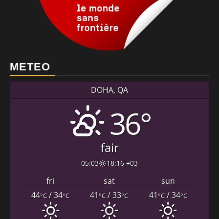
METEO
DOHA, QA
36°
fair
05:03
18:16 +03
fri
sat
sun
44
/ 34
41
/ 33
41
/ 34
°C
°C
°C
°C
°C
°C