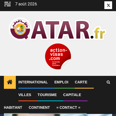
Aller
7 août 2026
Twitt
au
contenu
INTERNATIONAL
EMPLOI
CARTE
1
ALERTES INFO
Le Qatar fait état de progrès en 
VILLES
TOURISME
CAPITALE
HABITANT
CONTINENT
= CONTACT =