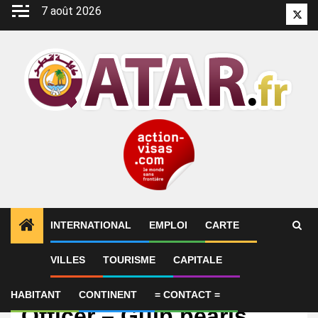
Aller
7 août 2026
Twitt
au
contenu
INTERNATIONAL
EMPLOI
CARTE
VILLES
TOURISME
CAPITALE
Emploi
Project Procurement
HABITANT
CONTINENT
= CONTACT =
Officer – Gulp pearls