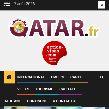
Aller
7 août 2026
Twitt
au
contenu
INTERNATIONAL
EMPLOI
CARTE
1
ALERTES INFO
Le Qatar fait état de progrès en 
VILLES
TOURISME
CAPITALE
HABITANT
CONTINENT
= CONTACT =