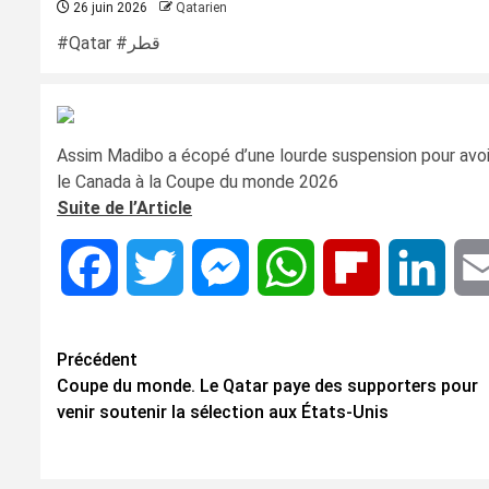
26 juin 2026
Qatarien
#Qatar #قطر
Assim Madibo a écopé d’une lourde suspension pour avoir
le Canada à la Coupe du monde 2026
Suite de l’Article
Facebook
Twitter
Messenger
WhatsApp
Flipboard
Linke
Navigation
Précédent
Coupe du monde. Le Qatar paye des supporters pour
d’article
venir soutenir la sélection aux États-Unis