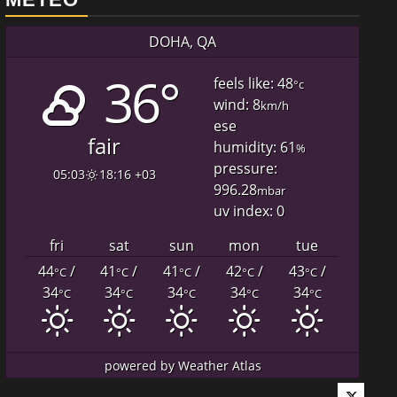
DOHA, QA
36°
feels like: 48
°c
wind: 8
km/h
ese
fair
humidity: 61
%
pressure:
05:03
18:16 +03
996.28
mbar
uv index: 0
fri
sat
sun
mon
tue
44
/
41
/
41
/
42
/
43
/
°C
°C
°C
°C
°C
34
34
34
34
34
°C
°C
°C
°C
°C
powered by
Weather Atlas
Twitter