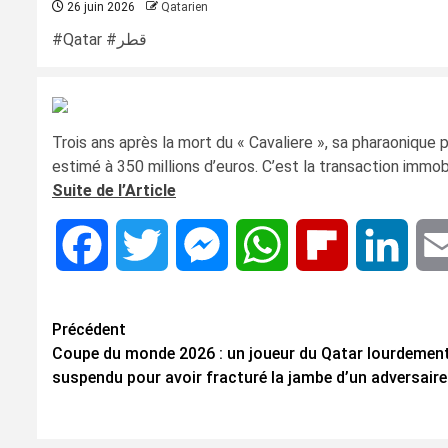
26 juin 2026
Qatarien
#Qatar #قطر
Trois ans après la mort du « Cavaliere », sa pharaoniqu
estimé à 350 millions d’euros. C’est la transaction immobili
Suite de l’Article
Facebook
Twitter
Messenger
WhatsApp
Flipboard
Linke
Navigation
Précédent
Coupe du monde 2026 : un joueur du Qatar lourdemen
d’article
suspendu pour avoir fracturé la jambe d’un adversaire