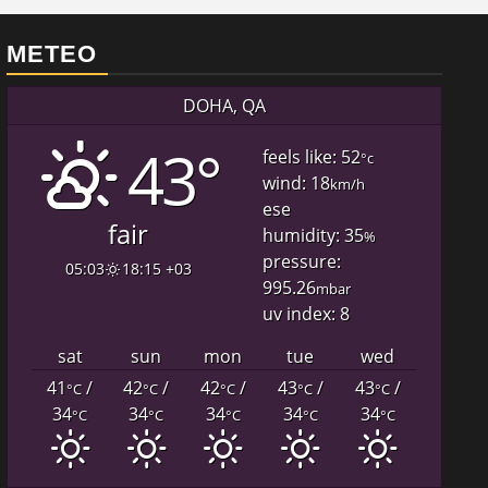
METEO
DOHA, QA
43°
feels like: 52
°c
wind: 18
km/h
ese
fair
humidity: 35
%
pressure:
05:03
18:15 +03
995.26
mbar
uv index: 8
sat
sun
mon
tue
wed
41
/
42
/
42
/
43
/
43
/
°C
°C
°C
°C
°C
34
34
34
34
34
°C
°C
°C
°C
°C